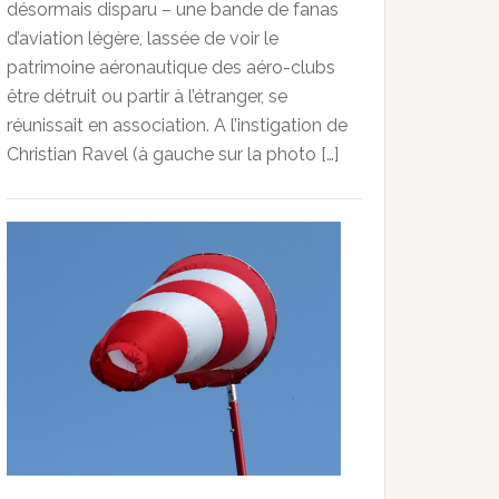
désormais disparu – une bande de fanas
d’aviation légère, lassée de voir le
patrimoine aéronautique des aéro-clubs
être détruit ou partir à l’étranger, se
réunissait en association. A l’instigation de
Christian Ravel (à gauche sur la photo […]