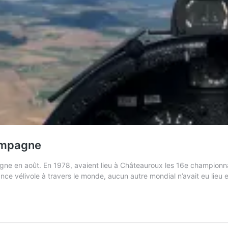
ampagne
ne en août. En 1978, avaient lieu à Châteauroux les 16e championna
ce vélivole à travers le monde, aucun autre mondial n’avait eu lieu e