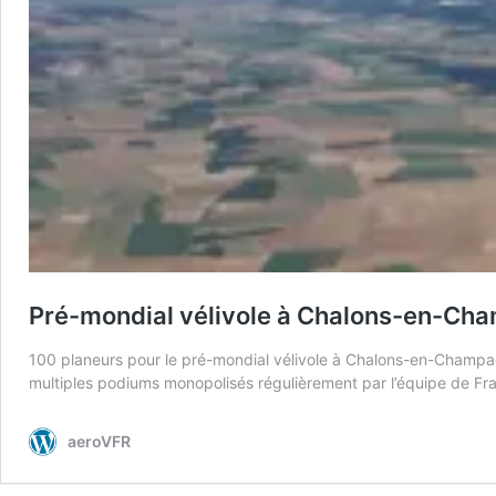
Pré-mondial vélivole à Chalons-en-Ch
100 planeurs pour le pré-mondial vélivole à Chalons-en-Champag
multiples podiums monopolisés régulièrement par l’équipe de Fran
aeroVFR