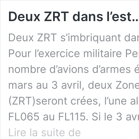
Deux ZRT dans l’est
Deux ZRT s’imbriquant dan
Pour l’exercice militaire 
nombre d’avions d’armes é
mars au 3 avril, deux Zo
(ZRT)seront crées, l’une al
FL065 au FL115. Si le 3 avri
Deux
Lire la suite de
ZRT