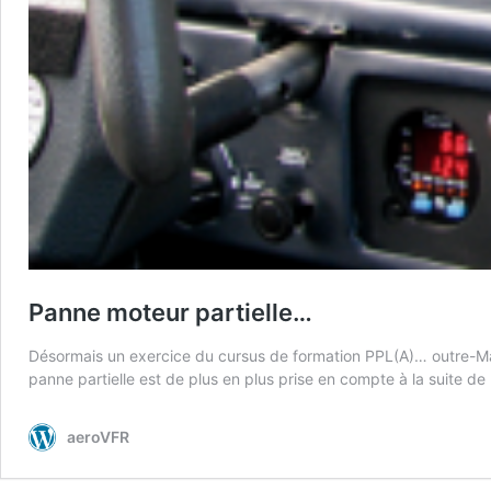
Panne moteur partielle…
Désormais un exercice du cursus de formation PPL(A)… outre-Man
panne partielle est de plus en plus prise en compte à la suite d
aeroVFR