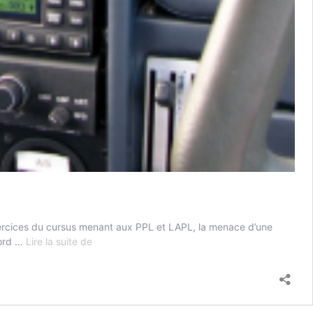
xercices du cursus menant aux PPL et LAPL, la menace d’une
Panne
Nord …
Lire la suite de
moteur
partielle…