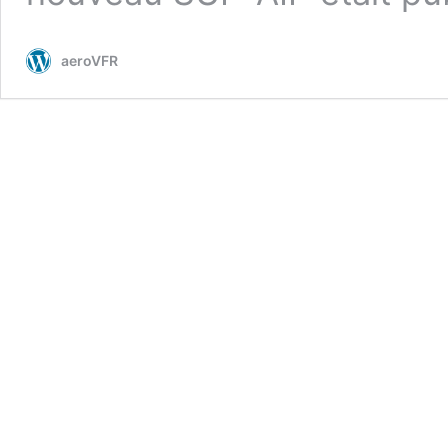
aeroVFR