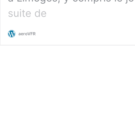
De
suite de
Tours
à
Limoges
aeroVFR