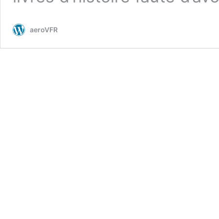
aeroVFR