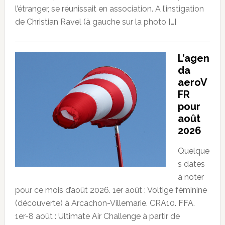
l’étranger, se réunissait en association. A l’instigation
de Christian Ravel (à gauche sur la photo […]
L’agen
da
aeroV
FR
pour
août
2026
Quelque
s dates
à noter
pour ce mois d’août 2026. 1er août : Voltige féminine
(découverte) à Arcachon-Villemarie. CRA10. FFA.
1er-8 août : Ultimate Air Challenge à partir de