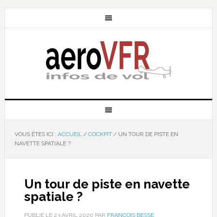
VOUS ÊTES ICI :
ACCUEIL
/
COCKPIT
/
UN TOUR DE PISTE EN
NAVETTE SPATIALE ?
Un tour de piste en navette
spatiale ?
PUBLIÉ LE
23 AVRIL 2020
PAR
FRANÇOIS BESSE