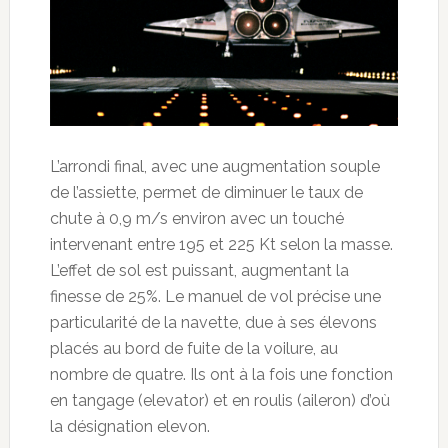
L’arrondi final, avec une augmentation souple
de l’assiette, permet de diminuer le taux de
chute à 0,9 m/s environ avec un touché
intervenant entre 195 et 225 Kt selon la masse.
L’effet de sol est puissant, augmentant la
finesse de 25%. Le manuel de vol précise une
particularité de la navette, due à ses élevons
placés au bord de fuite de la voilure, au
nombre de quatre. Ils ont à la fois une fonction
en tangage (elevator) et en roulis (aileron) d’où
la désignation elevon.