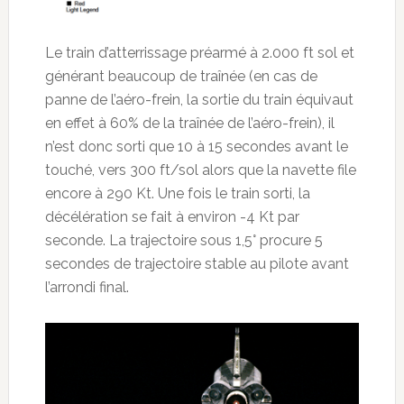
Le train d’atterrissage préarmé à 2.000 ft sol et
générant beaucoup de traînée (en cas de
panne de l’aéro-frein, la sortie du train équivaut
en effet à 60% de la traînée de l’aéro-frein), il
n’est donc sorti que 10 à 15 secondes avant le
touché, vers 300 ft/sol alors que la navette file
encore à 290 Kt. Une fois le train sorti, la
décélération se fait à environ -4 Kt par
seconde. La trajectoire sous 1,5° procure 5
secondes de trajectoire stable au pilote avant
l’arrondi final.