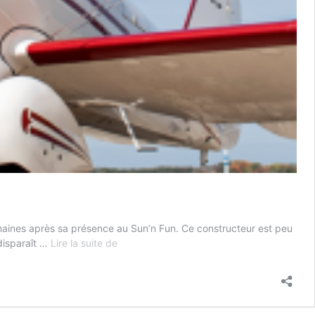
emaines après sa présence au Sun’n Fun. Ce constructeur est peu
Fin
disparaît …
Lire la suite de
de
partie
pour
Waco