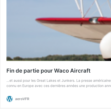
Fin de partie pour Waco Aircraft
…et aussi pour les Great Lakes et Junkers. La presse américaine
connu en Europe avec ces dernières années une production annue
aeroVFR