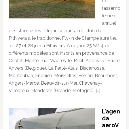
Le
rassemb
lement
annuel
des stampistes… Organisé par l’aéro-club du
Pithiverais, le traditionnel Fly-in de Stampe aura lieu
les 27 et 28 juin à Pithiviers. À ce jour, 25 SV-4 de
différents modèles sont inscrits en provenance de
Cholet, Montélimar, Viâpres-le-Petit, Abbeville, Briare,
Anvers (Belgique), La Ferté-Alais, Biscarrosse,
Montauban, Enghien-Moisselles, Persan-Beaumont,
Angers-Marcé, Beauvoir-sur-Mer, Chavenay-
Villepreux, Headcorn (Grande-Bretagne), […]
L’agen
da
aeroV