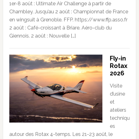
1er-8 août : Ultimate Air Challenge à partir de
Chambley. Jusqu’au 2 août : Championnat de France
en wingsuit à Grenoble. FFP. https://www.ffp.asso.fr
2 août : Café-croissant à Briare. Aéro-club du
Giennois. 2 août : Nouvelle […]
Fly-in
Rotax
2026
Visite
d’usine
et
ateliers
techniqu
es
autour des Rotax 4-temps. Les 21-23 août, le