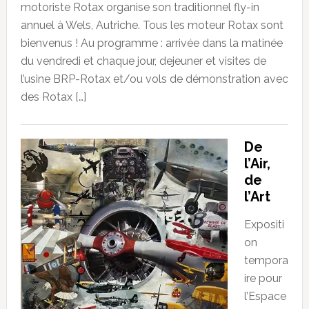
motoriste Rotax organise son traditionnel fly-in
annuel à Wels, Autriche. Tous les moteur Rotax sont
bienvenus ! Au programme : arrivée dans la matinée
du vendredi et chaque jour, dejeuner et visites de
l’usine BRP-Rotax et/ou vols de démonstration avec
des Rotax […]
De
l’Air,
de
l’Art
Expositi
on
tempora
ire pour
l’Espace