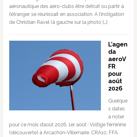
aéronautique des aéro-clubs être détruit ou partir à
l’étranger, se réunissait en association. A l’instigation
de Christian Ravel (à gauche sur la photo […]
L’agen
da
aeroV
FR
pour
août
2026
Quelque
s dates
à noter
pour ce mois d’août 2026. 1er août : Voltige féminine
(découverte) à Arcachon-Villemarie. CRA10. FFA.