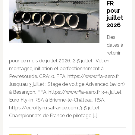
FR
pour
juillet
2026
Des
dates à
retenir
pour ce mois de juillet 2026. 2-5 juillet : Vol en
montagne, initiation et perfectionnement à
Peyresourde. CRA10. FFA. https://www.ffa-aero.fr
Jusqu’au 3 juillet : Stage de voltige Advanced (avion)
à Besançon. FFA. https://www.ffa-aero.fr 3-5 juillet :
Euro Fly-in RSA à Brienne-le-Château. RSA.
https://euroflyin.rsafrance.com 3-5 juillet :
Championnats de France de pilotage […]