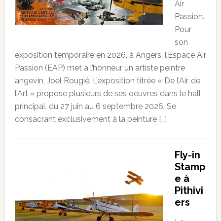
Air
Passion.
Pour
son
exposition temporaire en 2026, à Angers, l’Espace Air
Passion (EAP) met à l’honneur un artiste peintre
angevin, Joël Rougié. L’exposition titrée « De l’Air, de
l’Art » propose plusieurs de ses oeuvres dans le hall
principal, du 27 juin au 6 septembre 2026. Se
consacrant exclusivement à la peinture […]
Fly-in
Stamp
e à
Pithivi
ers