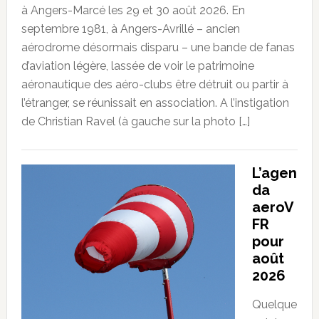
à Angers-Marcé les 29 et 30 août 2026. En
septembre 1981, à Angers-Avrillé – ancien
aérodrome désormais disparu – une bande de fanas
d’aviation légère, lassée de voir le patrimoine
aéronautique des aéro-clubs être détruit ou partir à
l’étranger, se réunissait en association. A l’instigation
de Christian Ravel (à gauche sur la photo […]
L’agen
da
aeroV
FR
pour
août
2026
Quelque