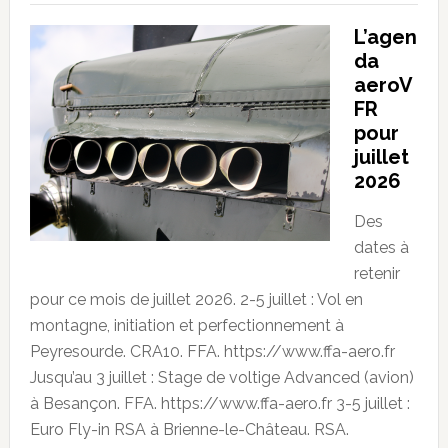
L’agen
da
aeroV
FR
pour
juillet
2026
Des
dates à
retenir
pour ce mois de juillet 2026. 2-5 juillet : Vol en
montagne, initiation et perfectionnement à
Peyresourde. CRA10. FFA. https://www.ffa-aero.fr
Jusqu’au 3 juillet : Stage de voltige Advanced (avion)
à Besançon. FFA. https://www.ffa-aero.fr 3-5 juillet :
Euro Fly-in RSA à Brienne-le-Château. RSA.