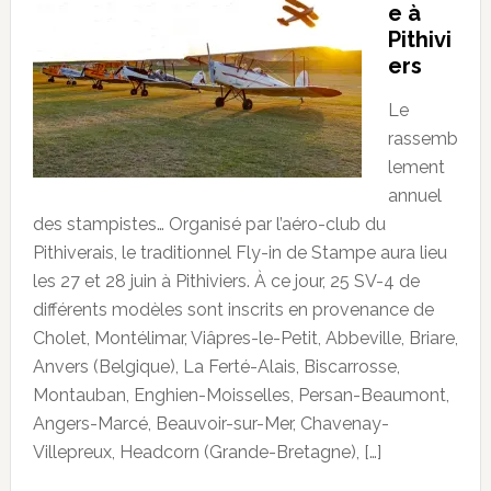
e à
Pithivi
ers
Le
rassemb
lement
annuel
des stampistes… Organisé par l’aéro-club du
Pithiverais, le traditionnel Fly-in de Stampe aura lieu
les 27 et 28 juin à Pithiviers. À ce jour, 25 SV-4 de
différents modèles sont inscrits en provenance de
Cholet, Montélimar, Viâpres-le-Petit, Abbeville, Briare,
Anvers (Belgique), La Ferté-Alais, Biscarrosse,
Montauban, Enghien-Moisselles, Persan-Beaumont,
Angers-Marcé, Beauvoir-sur-Mer, Chavenay-
Villepreux, Headcorn (Grande-Bretagne), […]