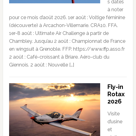
s dates
à noter
pour ce mois d’août 2026. 1er août : Voltige féminine
(découverte) à Arcachon-Villemarie. CRA10. FFA.
1er-8 août : Ultimate Air Challenge à partir de
Chambley. Jusqu’au 2 août : Championnat de France
en wingsuit à Grenoble. FFP. https://www.ffp.asso.fr
2 août : Café-croissant à Briare. Aéro-club du
Giennois. 2 août : Nouvelle […]
Fly-in
Rotax
2026
Visite
d’usine
et