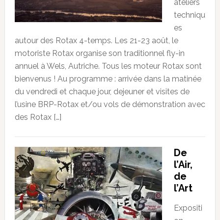
ateliers
techniqu
es
autour des Rotax 4-temps. Les 21-23 août, le
motoriste Rotax organise son traditionnel fly-in
annuel à Wels, Autriche. Tous les moteur Rotax sont
bienvenus ! Au programme : arrivée dans la matinée
du vendredi et chaque jour, dejeuner et visites de
l’usine BRP-Rotax et/ou vols de démonstration avec
des Rotax […]
De
l’Air,
de
l’Art
Expositi