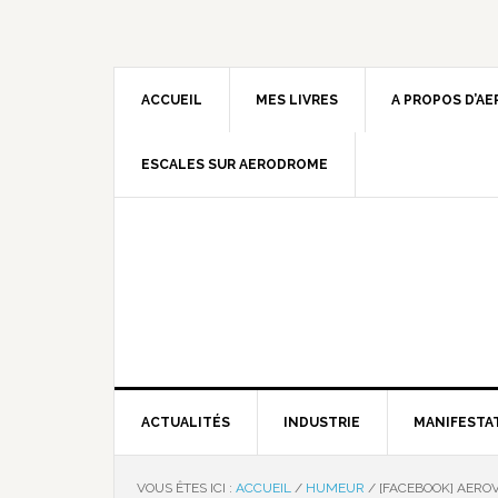
ACCUEIL
MES LIVRES
A PROPOS D’A
ESCALES SUR AERODROME
ACTUALITÉS
INDUSTRIE
MANIFESTA
VOUS ÊTES ICI :
ACCUEIL
/
HUMEUR
/
[FACEBOOK] AEROV