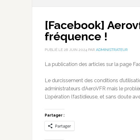
[Facebook] Aerovf
fréquence !
PUBLIÉ LE
28 JUIN 2024
PAR
ADMINISTRATEUR
La publication des articles sur la page F
Le durcissement des conditions d’utilisati
administrateurs d’AeroVFR mais le problè
L’opération (fastidieuse, et sans doute a
Partager :
Partager