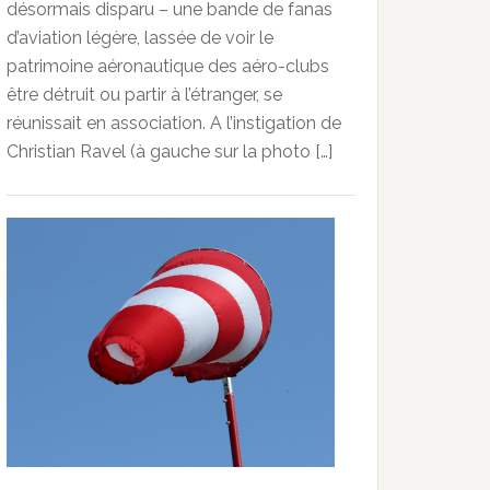
désormais disparu – une bande de fanas
d’aviation légère, lassée de voir le
patrimoine aéronautique des aéro-clubs
être détruit ou partir à l’étranger, se
réunissait en association. A l’instigation de
Christian Ravel (à gauche sur la photo […]