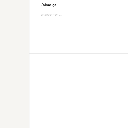
J’aime ça :
chargement…