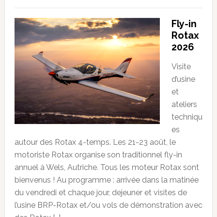
Fly-in
Rotax
2026
Visite
d’usine
et
ateliers
techniqu
es
autour des Rotax 4-temps. Les 21-23 août, le
motoriste Rotax organise son traditionnel fly-in
annuel à Wels, Autriche. Tous les moteur Rotax sont
bienvenus ! Au programme : arrivée dans la matinée
du vendredi et chaque jour, dejeuner et visites de
l’usine BRP-Rotax et/ou vols de démonstration avec