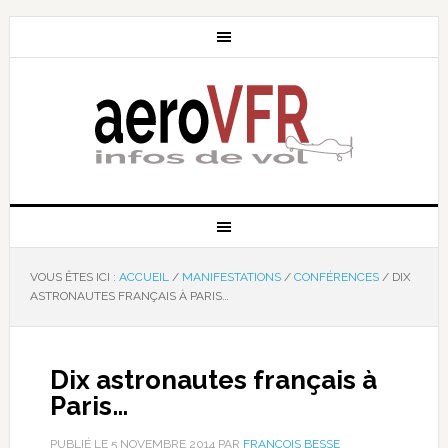
VOUS ÊTES ICI :
ACCUEIL
/
MANIFESTATIONS
/
CONFÉRENCES
/
DIX
ASTRONAUTES FRANÇAIS À PARIS…
Dix astronautes français à
Paris…
PUBLIÉ LE
5 NOVEMBRE 2014
PAR
FRANÇOIS BESSE