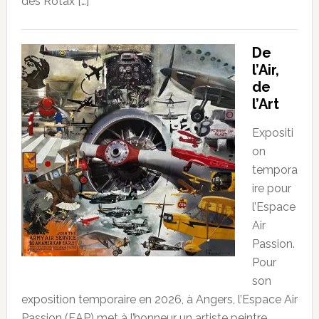
des Rotax […]
De
l’Air,
de
l’Art
Expositi
on
tempora
ire pour
l’Espace
Air
Passion.
Pour
son
exposition temporaire en 2026, à Angers, l’Espace Air
Passion (EAP) met à l’honneur un artiste peintre