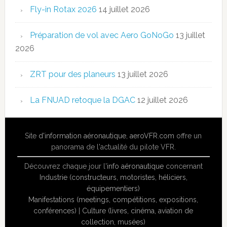
Fly-in Rotax 2026
14 juillet 2026
Préparation de vol avec Aero GoNoGo
13 juillet
2026
ZRT pour des planeurs
13 juillet 2026
La FNUAD retoque la DGAC
12 juillet 2026
Site
d'information aéronautique
,
aeroVFR.com
offre un
panorama de l'actualité du pilote VFR.
Découvrez chaque jour l'
info aéronautique
concernant
Industrie (constructeurs, motoristes, héliciers,
équipementiers)
Manifestations (meetings, compétitions, expositions,
conférences)
|
Culture (livres, cinéma, aviation de
collection, musées)