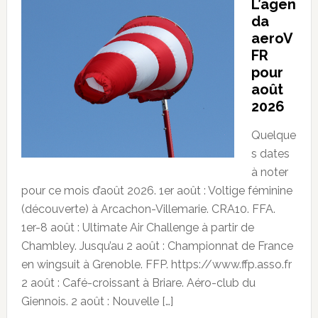
L’agen
da
aeroV
FR
pour
août
2026
Quelque
s dates
à noter
pour ce mois d’août 2026. 1er août : Voltige féminine
(découverte) à Arcachon-Villemarie. CRA10. FFA.
1er-8 août : Ultimate Air Challenge à partir de
Chambley. Jusqu’au 2 août : Championnat de France
en wingsuit à Grenoble. FFP. https://www.ffp.asso.fr
2 août : Café-croissant à Briare. Aéro-club du
Giennois. 2 août : Nouvelle […]