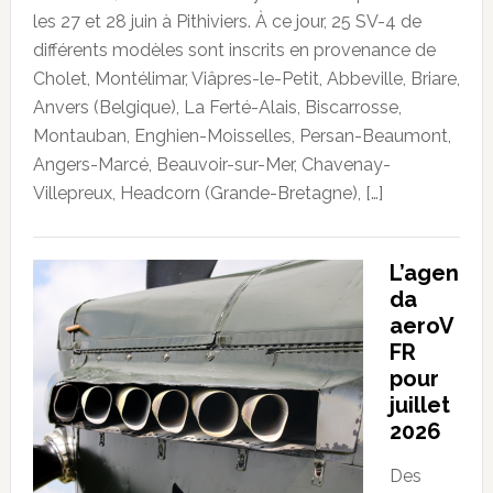
les 27 et 28 juin à Pithiviers. À ce jour, 25 SV-4 de
différents modèles sont inscrits en provenance de
Cholet, Montélimar, Viâpres-le-Petit, Abbeville, Briare,
Anvers (Belgique), La Ferté-Alais, Biscarrosse,
Montauban, Enghien-Moisselles, Persan-Beaumont,
Angers-Marcé, Beauvoir-sur-Mer, Chavenay-
Villepreux, Headcorn (Grande-Bretagne), […]
L’agen
da
aeroV
FR
pour
juillet
2026
Des