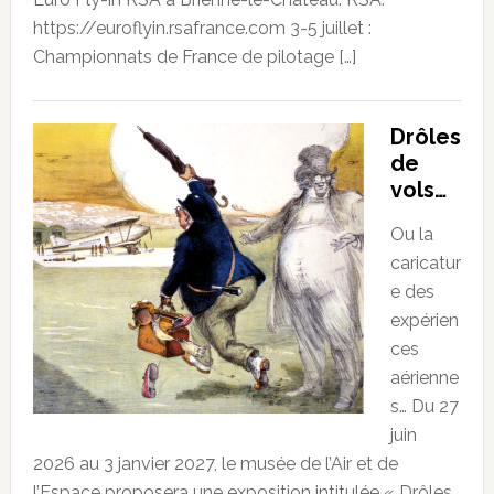
https://euroflyin.rsafrance.com 3-5 juillet :
Championnats de France de pilotage […]
Drôles
de
vols…
Ou la
caricatur
e des
expérien
ces
aérienne
s… Du 27
juin
2026 au 3 janvier 2027, le musée de l’Air et de
l’Espace proposera une exposition intitulée « Drôles