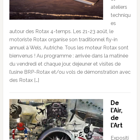
ateliers
techniqu
es
autour des Rotax 4-temps. Les 21-23 août, le
motoriste Rotax organise son traditionnel fly-in
annuel à Wels, Autriche. Tous les moteur Rotax sont
bienvenus ! Au programme : arrivée dans la matinée
du vendredi et chaque jour, dejeuner et visites de
l’usine BRP-Rotax et/ou vols de démonstration avec
des Rotax […]
De
l’Air,
de
l’Art
Expositi