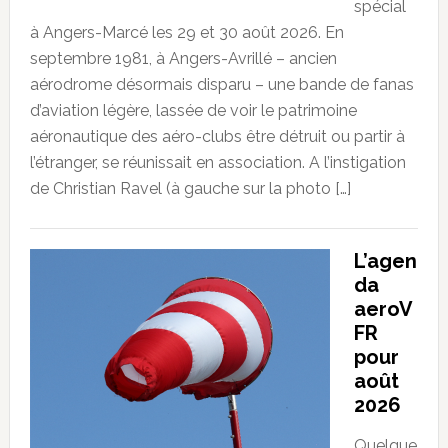
spécial
à Angers-Marcé les 29 et 30 août 2026. En
septembre 1981, à Angers-Avrillé – ancien
aérodrome désormais disparu – une bande de fanas
d’aviation légère, lassée de voir le patrimoine
aéronautique des aéro-clubs être détruit ou partir à
l’étranger, se réunissait en association. A l’instigation
de Christian Ravel (à gauche sur la photo […]
L’agen
da
aeroV
FR
pour
août
2026
Quelque