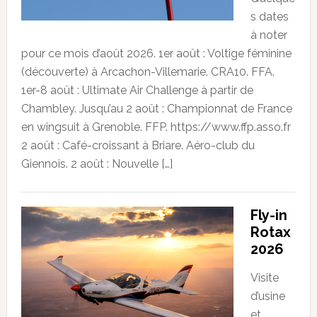
s dates
à noter
pour ce mois d’août 2026. 1er août : Voltige féminine
(découverte) à Arcachon-Villemarie. CRA10. FFA.
1er-8 août : Ultimate Air Challenge à partir de
Chambley. Jusqu’au 2 août : Championnat de France
en wingsuit à Grenoble. FFP. https://www.ffp.asso.fr
2 août : Café-croissant à Briare. Aéro-club du
Giennois. 2 août : Nouvelle […]
Fly-in
Rotax
2026
Visite
d’usine
et