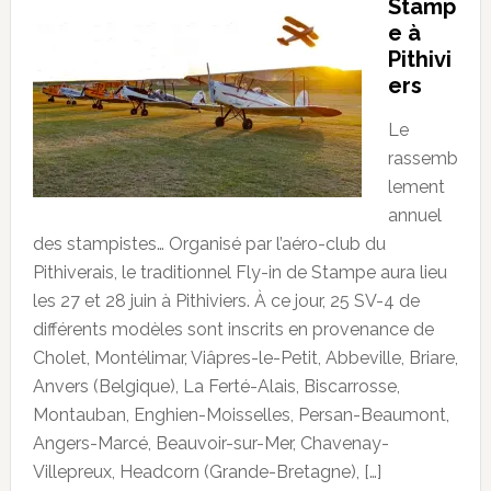
Stamp
e à
Pithivi
ers
Le
rassemb
lement
annuel
des stampistes… Organisé par l’aéro-club du
Pithiverais, le traditionnel Fly-in de Stampe aura lieu
les 27 et 28 juin à Pithiviers. À ce jour, 25 SV-4 de
différents modèles sont inscrits en provenance de
Cholet, Montélimar, Viâpres-le-Petit, Abbeville, Briare,
Anvers (Belgique), La Ferté-Alais, Biscarrosse,
Montauban, Enghien-Moisselles, Persan-Beaumont,
Angers-Marcé, Beauvoir-sur-Mer, Chavenay-
Villepreux, Headcorn (Grande-Bretagne), […]