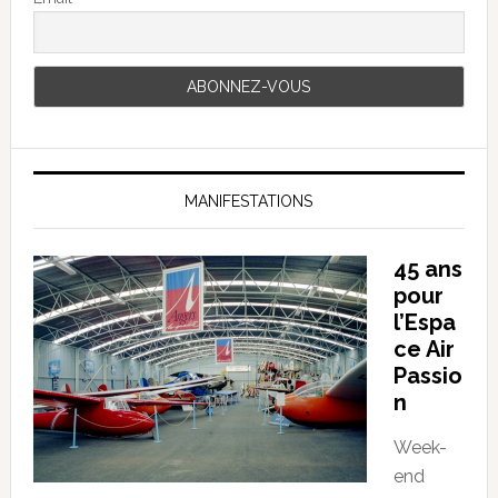
MANIFESTATIONS
45 ans
pour
l’Espa
ce Air
Passio
n
Week-
end