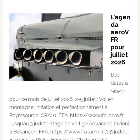
L’agen
da
aeroV
FR
pour
juillet
2026
Des
dates à
retenir
pour ce mois de juillet 2026. 2-5 juillet : Vol en
montagne, initiation et perfectionnement à
Peyresourde. CRA10. FFA. https://www.ffa-aero.fr
Jusqu’au 3 juillet : Stage de voltige Advanced (avion)
à Besançon. FFA. https://www.ffa-aero.fr 3-5 juillet :
Euro Fly-in RSA à Brienne-le-Château. RSA.