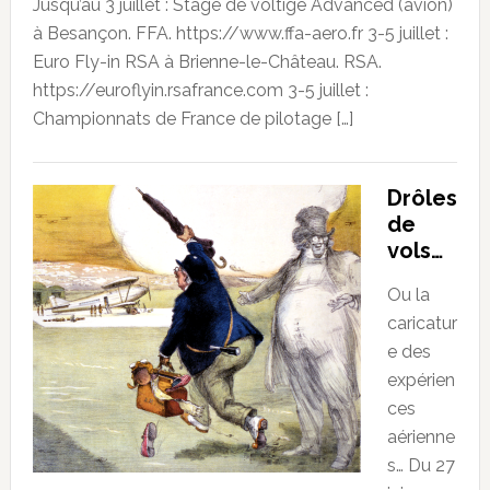
Jusqu’au 3 juillet : Stage de voltige Advanced (avion)
à Besançon. FFA. https://www.ffa-aero.fr 3-5 juillet :
Euro Fly-in RSA à Brienne-le-Château. RSA.
https://euroflyin.rsafrance.com 3-5 juillet :
Championnats de France de pilotage […]
Drôles
de
vols…
Ou la
caricatur
e des
expérien
ces
aérienne
s… Du 27