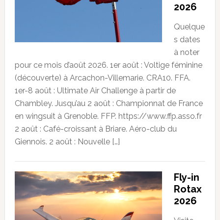
2026
Quelque
s dates
à noter
pour ce mois d’août 2026. 1er août : Voltige féminine
(découverte) à Arcachon-Villemarie. CRA10. FFA.
1er-8 août : Ultimate Air Challenge à partir de
Chambley. Jusqu’au 2 août : Championnat de France
en wingsuit à Grenoble. FFP. https://www.ffp.asso.fr
2 août : Café-croissant à Briare. Aéro-club du
Giennois. 2 août : Nouvelle […]
Fly-in
Rotax
2026