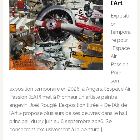
l’Art
Expositi
on
tempora
ire pour
l’Espace
Air
Passion.
Pour
son
exposition temporaire en 2026, à Angers, l’Espace Air
Passion (EAP) met à l’honneur un artiste peintre
angevin, Joël Rougié. L’exposition titrée « De l’Air, de
l’Art » propose plusieurs de ses oeuvres dans le hall
principal, du 27 juin au 6 septembre 2026. Se
consacrant exclusivement à la peinture […]