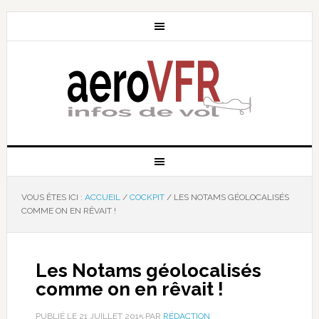
VOUS ÊTES ICI :
ACCUEIL
/
COCKPIT
/
LES NOTAMS GÉOLOCALISÉS
COMME ON EN RÊVAIT !
Les Notams géolocalisés
comme on en rêvait !
PUBLIÉ LE
21 JUILLET 2015
PAR
RÉDACTION