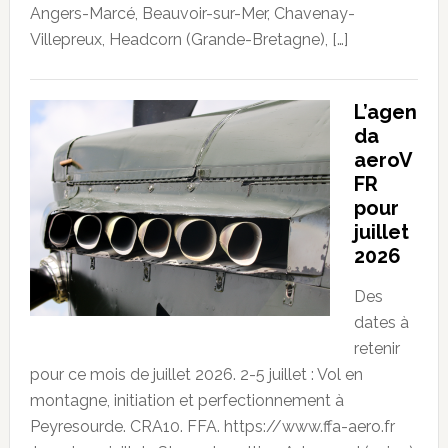
Angers-Marcé, Beauvoir-sur-Mer, Chavenay-
Villepreux, Headcorn (Grande-Bretagne), […]
L’agen
da
aeroV
FR
pour
juillet
2026
Des
dates à
retenir
pour ce mois de juillet 2026. 2-5 juillet : Vol en
montagne, initiation et perfectionnement à
Peyresourde. CRA10. FFA. https://www.ffa-aero.fr