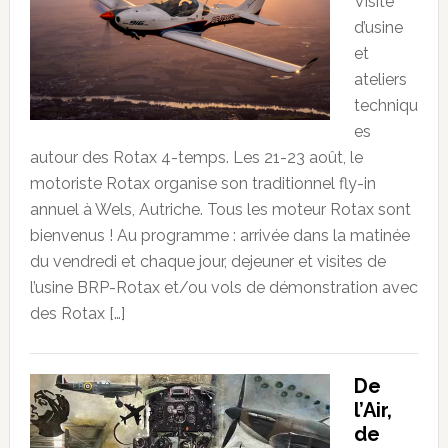
Visite
d’usine
et
ateliers
techniqu
es
autour des Rotax 4-temps. Les 21-23 août, le
motoriste Rotax organise son traditionnel fly-in
annuel à Wels, Autriche. Tous les moteur Rotax sont
bienvenus ! Au programme : arrivée dans la matinée
du vendredi et chaque jour, dejeuner et visites de
l’usine BRP-Rotax et/ou vols de démonstration avec
des Rotax […]
De
l’Air,
de