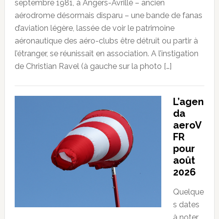
septembre 1981, à Angers-Avrillé – ancien
aérodrome désormais disparu – une bande de fanas
d’aviation légère, lassée de voir le patrimoine
aéronautique des aéro-clubs être détruit ou partir à
l’étranger, se réunissait en association. A l’instigation
de Christian Ravel (à gauche sur la photo […]
L’agen
da
aeroV
FR
pour
août
2026
Quelque
s dates
à noter