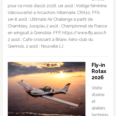
pour ce mois d’août 2026. 1er août : Voltige féminine
(découverte) à Arcachon-Villemarie. CRA10. FFA.
1er-8 août : Ultimate Air Challenge à partir de
Chambley. Jusqu’au 2 août : Championnat de France
en wingsuit à Grenoble. FFP. https://www.ffp.asso.fr
2 août : Café-croissant à Briare. Aéro-club du
Giennois. 2 août : Nouvelle […]
Fly-in
Rotax
2026
Visite
d’usine
et
ateliers
techniqu