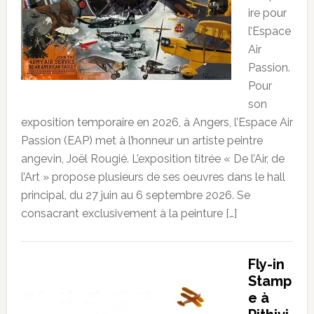
ire pour
l’Espace
Air
Passion.
Pour
son
exposition temporaire en 2026, à Angers, l’Espace Air
Passion (EAP) met à l’honneur un artiste peintre
angevin, Joël Rougié. L’exposition titrée « De l’Air, de
l’Art » propose plusieurs de ses oeuvres dans le hall
principal, du 27 juin au 6 septembre 2026. Se
consacrant exclusivement à la peinture […]
Fly-in
Stamp
e à