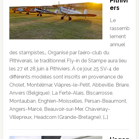
Pithivi
ers
Le
rassemb
lement
annuel
des stampistes… Organisé par l’aéro-club du
Pithiverais, le traditionnel Fly-in de Stampe aura lieu
les 27 et 28 juin à Pithiviers. À ce jour, 25 SV-4 de
différents modèles sont inscrits en provenance de
Cholet, Montélimar, Viâpres-le-Petit, Abbeville, Briare,
Anvers (Belgique), La Ferté-Alais, Biscarrosse,
Montauban, Enghien-Moisselles, Persan-Beaumont,
Angers-Marcé, Beauvoir-sur-Mer, Chavenay-
Villepreux, Headcorn (Grande-Bretagne), […]