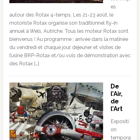
es
autour des Rotax 4-temps. Les 21-23 août, le
motoriste Rotax organise son traditionnel fly-in
annuel à Wels, Autriche. Tous les moteur Rotax sont
bienvenus ! Au programme : arrivée dans la matinée
du vendredi et chaque jour, dejeuner et visites de
l’usine BRP-Rotax et/ou vols de démonstration avec
des Rotax […]
De
l’Air,
de
l’Art
Expositi
on
tempora