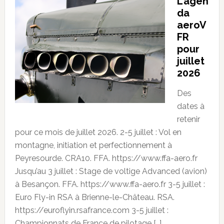
L’agen
da
aeroV
FR
pour
juillet
2026
Des
dates à
retenir
pour ce mois de juillet 2026. 2-5 juillet : Vol en
montagne, initiation et perfectionnement à
Peyresourde. CRA10. FFA. https://www.ffa-aero.fr
Jusqu’au 3 juillet : Stage de voltige Advanced (avion)
à Besançon. FFA. https://www.ffa-aero.fr 3-5 juillet :
Euro Fly-in RSA à Brienne-le-Château. RSA.
https://euroflyin.rsafrance.com 3-5 juillet :
Championnats de France de pilotage […]