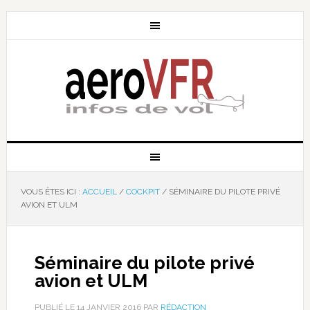
VOUS ÊTES ICI :
ACCUEIL
/
COCKPIT
/
SÉMINAIRE DU PILOTE PRIVÉ
AVION ET ULM
Séminaire du pilote privé
avion et ULM
PUBLIÉ LE
14 JANVIER 2016
PAR
RÉDACTION