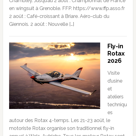
Chambley. Jusqu’au 2 août : Championnat de France
en wingsuit à Grenoble. FFP. https://www.ffp.asso.fr
2 août : Café-croissant à Briare. Aéro-club du
Giennois. 2 août : Nouvelle […]
Fly-in
Rotax
2026
Visite
d’usine
et
ateliers
techniqu
es
autour des Rotax 4-temps. Les 21-23 août, le
motoriste Rotax organise son traditionnel fly-in