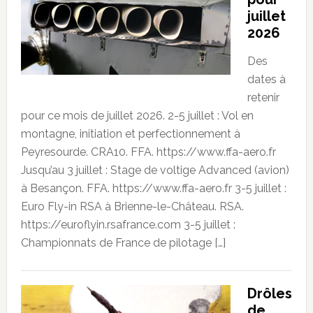
juillet
2026
Des
dates à
retenir
pour ce mois de juillet 2026. 2-5 juillet : Vol en
montagne, initiation et perfectionnement à
Peyresourde. CRA10. FFA. https://www.ffa-aero.fr
Jusqu’au 3 juillet : Stage de voltige Advanced (avion)
à Besançon. FFA. https://www.ffa-aero.fr 3-5 juillet :
Euro Fly-in RSA à Brienne-le-Château. RSA.
https://euroflyin.rsafrance.com 3-5 juillet :
Championnats de France de pilotage […]
Drôles
de