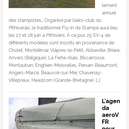
lement
annuel
des stampistes… Organisé par l’aéro-club du
Pithiverais, le traditionnel Fly-in de Stampe aura lieu
les 27 et 28 juin à Pithiviers. À ce jour, 25 SV-4 de
différents modèles sont inscrits en provenance de
Cholet, Montélimar, Viâpres-le-Petit, Abbeville, Briare,
Anvers (Belgique), La Ferté-Alais, Biscarrosse,
Montauban, Enghien-Moisselles, Persan-Beaumont,
Angers-Marcé, Beauvoir-sur-Mer, Chavenay-
Villepreux, Headcorn (Grande-Bretagne), […]
L’agen
da
aeroV
FR
pour