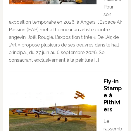
Pour
son
exposition temporaire en 2026, à Angers, l’Espace Air
Passion (EAP) met à l’honneur un artiste peintre
angevin, Joël Rougié. L’exposition titrée « De l’Air, de
l’Art » propose plusieurs de ses oeuvres dans le hall
principal, du 27 juin au 6 septembre 2026. Se
consacrant exclusivement à la peinture […]
Fly-in
Stamp
e à
Pithivi
ers
Le
rassemb