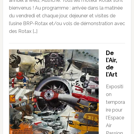
annuel à Wels, Autriche. Tous les moteur Rotax sont
bienvenus ! Au programme : arrivée dans la matinée
du vendredi et chaque jour, dejeuner et visites de
l’usine BRP-Rotax et/ou vols de démonstration avec
des Rotax […]
De
l’Air,
de
l’Art
Expositi
on
tempora
ire pour
l’Espace
Air
Passion.