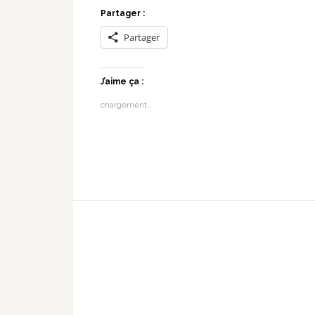
Partager :
Partager
J’aime ça :
chargement…