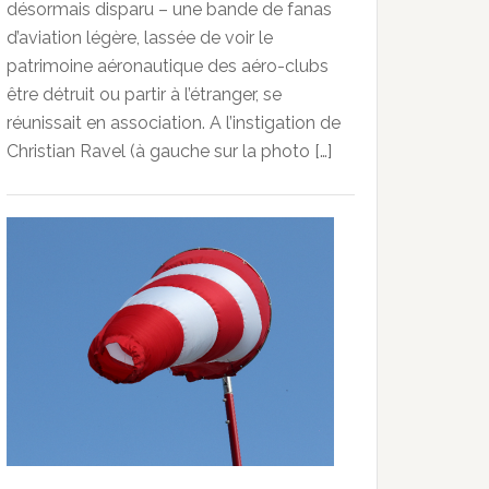
désormais disparu – une bande de fanas
d’aviation légère, lassée de voir le
patrimoine aéronautique des aéro-clubs
être détruit ou partir à l’étranger, se
réunissait en association. A l’instigation de
Christian Ravel (à gauche sur la photo […]