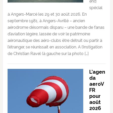
end
spécial
à Angers-Marcé les 29 et 30 août 2026. En
septembre 1981, à Angers-Avrillé – ancien
aérodrome désormais disparu – une bande de fanas
d’aviation légère, lassée de voir le patrimoine
aéronautique des aéro-clubs être détruit ou partir à
l’étranger, se réunissait en association. A l’instigation
de Christian Ravel (à gauche sur la photo […]
L’agen
da
aeroV
FR
pour
août
2026