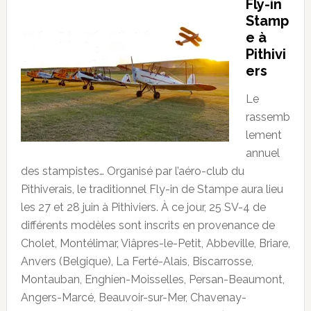
Fly-in
Stamp
e à
Pithivi
ers
Le
rassemb
lement
annuel
des stampistes… Organisé par l’aéro-club du
Pithiverais, le traditionnel Fly-in de Stampe aura lieu
les 27 et 28 juin à Pithiviers. À ce jour, 25 SV-4 de
différents modèles sont inscrits en provenance de
Cholet, Montélimar, Viâpres-le-Petit, Abbeville, Briare,
Anvers (Belgique), La Ferté-Alais, Biscarrosse,
Montauban, Enghien-Moisselles, Persan-Beaumont,
Angers-Marcé, Beauvoir-sur-Mer, Chavenay-