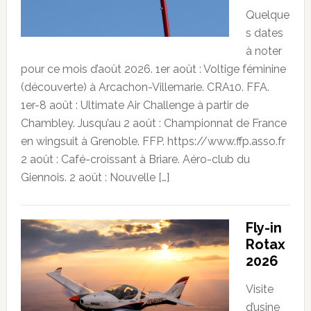
Quelque
s dates
à noter
pour ce mois d’août 2026. 1er août : Voltige féminine
(découverte) à Arcachon-Villemarie. CRA10. FFA.
1er-8 août : Ultimate Air Challenge à partir de
Chambley. Jusqu’au 2 août : Championnat de France
en wingsuit à Grenoble. FFP. https://www.ffp.asso.fr
2 août : Café-croissant à Briare. Aéro-club du
Giennois. 2 août : Nouvelle […]
Fly-in
Rotax
2026
Visite
d’usine