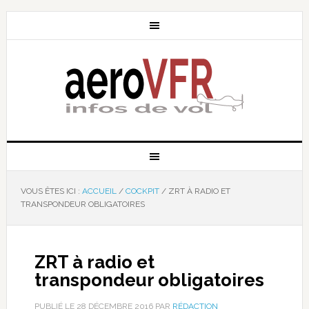
VOUS ÊTES ICI :
ACCUEIL
/
COCKPIT
/
ZRT À RADIO ET
TRANSPONDEUR OBLIGATOIRES
ZRT à radio et
transpondeur obligatoires
PUBLIÉ LE
28 DÉCEMBRE 2016
PAR
RÉDACTION