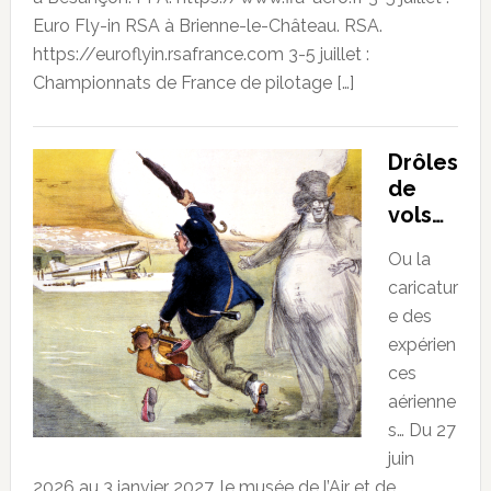
Euro Fly-in RSA à Brienne-le-Château. RSA.
https://euroflyin.rsafrance.com 3-5 juillet :
Championnats de France de pilotage […]
Drôles
de
vols…
Ou la
caricatur
e des
expérien
ces
aérienne
s… Du 27
juin
2026 au 3 janvier 2027, le musée de l’Air et de