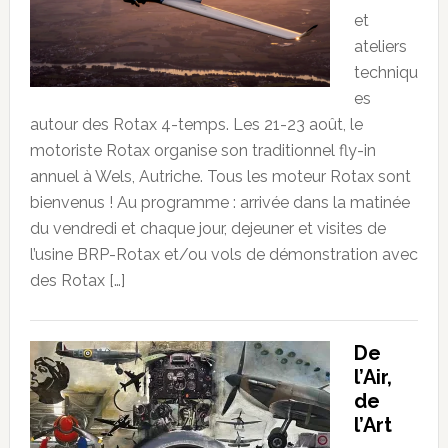
et
ateliers
techniqu
es
autour des Rotax 4-temps. Les 21-23 août, le
motoriste Rotax organise son traditionnel fly-in
annuel à Wels, Autriche. Tous les moteur Rotax sont
bienvenus ! Au programme : arrivée dans la matinée
du vendredi et chaque jour, dejeuner et visites de
l’usine BRP-Rotax et/ou vols de démonstration avec
des Rotax […]
De
l’Air,
de
l’Art