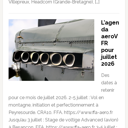
Villepreux, Headcorn (Grande-Bretagne), […]
L’agen
da
aeroV
FR
pour
juillet
2026
Des
dates à
retenir
pour ce mois de juillet 2026. 2-5 juillet : Vol en
montagne, initiation et perfectionnement à
Peyresourde. CRA10. FFA. https://www.ffa-aero.fr
Jusqu’au 3 juillet : Stage de voltige Advanced (avion)
à Besançon. FFA. https://www.ffa-aero.fr 3-5 juillet :