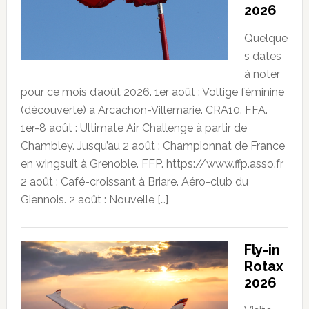
2026
Quelque
s dates
à noter
pour ce mois d’août 2026. 1er août : Voltige féminine
(découverte) à Arcachon-Villemarie. CRA10. FFA.
1er-8 août : Ultimate Air Challenge à partir de
Chambley. Jusqu’au 2 août : Championnat de France
en wingsuit à Grenoble. FFP. https://www.ffp.asso.fr
2 août : Café-croissant à Briare. Aéro-club du
Giennois. 2 août : Nouvelle […]
Fly-in
Rotax
2026