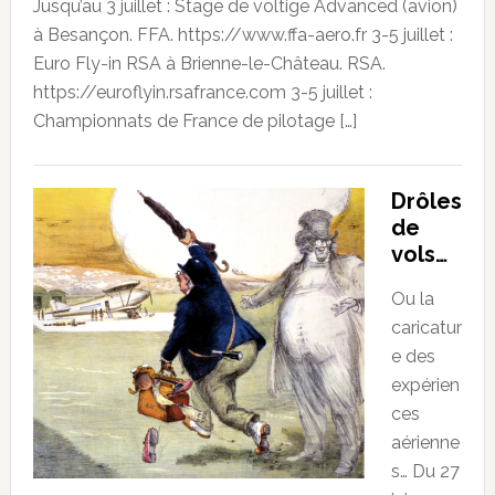
Jusqu’au 3 juillet : Stage de voltige Advanced (avion)
à Besançon. FFA. https://www.ffa-aero.fr 3-5 juillet :
Euro Fly-in RSA à Brienne-le-Château. RSA.
https://euroflyin.rsafrance.com 3-5 juillet :
Championnats de France de pilotage […]
Drôles
de
vols…
Ou la
caricatur
e des
expérien
ces
aérienne
s… Du 27