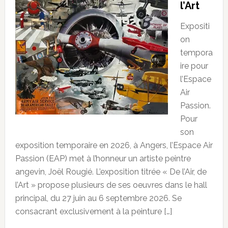
l’Art
Expositi
on
tempora
ire pour
l’Espace
Air
Passion.
Pour
son
exposition temporaire en 2026, à Angers, l’Espace Air
Passion (EAP) met à l’honneur un artiste peintre
angevin, Joël Rougié. L’exposition titrée « De l’Air, de
l’Art » propose plusieurs de ses oeuvres dans le hall
principal, du 27 juin au 6 septembre 2026. Se
consacrant exclusivement à la peinture […]