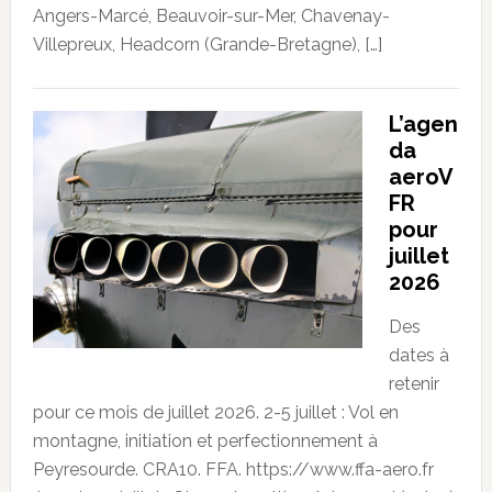
Angers-Marcé, Beauvoir-sur-Mer, Chavenay-
Villepreux, Headcorn (Grande-Bretagne), […]
L’agen
da
aeroV
FR
pour
juillet
2026
Des
dates à
retenir
pour ce mois de juillet 2026. 2-5 juillet : Vol en
montagne, initiation et perfectionnement à
Peyresourde. CRA10. FFA. https://www.ffa-aero.fr