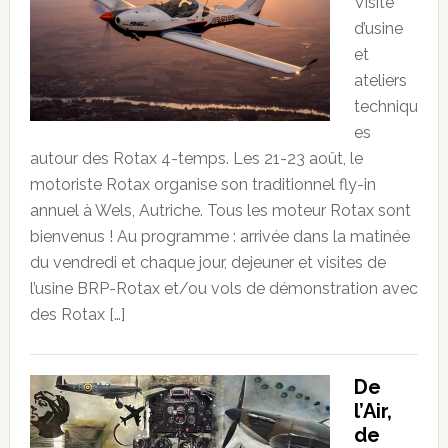
Visite
d’usine
et
ateliers
techniqu
es
autour des Rotax 4-temps. Les 21-23 août, le
motoriste Rotax organise son traditionnel fly-in
annuel à Wels, Autriche. Tous les moteur Rotax sont
bienvenus ! Au programme : arrivée dans la matinée
du vendredi et chaque jour, dejeuner et visites de
l’usine BRP-Rotax et/ou vols de démonstration avec
des Rotax […]
De
l’Air,
de