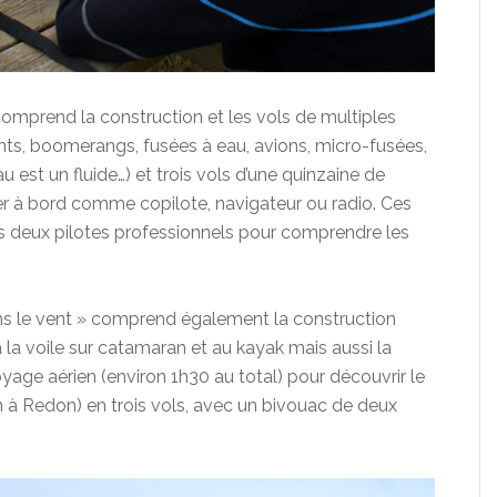
 comprend la construction et les vols de multiples
nts, boomerangs, fusées à eau, avions, micro-fusées,
’eau est un fluide…) et trois vols d’une quinzaine de
er à bord comme copilote, navigateur ou radio. Ces
s deux pilotes professionnels pour comprendre les
ans le vent » comprend également la construction
à la voile sur catamaran et au kayak mais aussi la
oyage aérien (environ 1h30 au total) pour découvrir le
 à Redon) en trois vols, avec un bivouac de deux