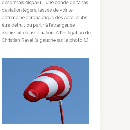
désormais disparu – une bande de fanas
d’aviation légère, lassée de voir le
patrimoine aéronautique des aéro-clubs
être détruit ou partir à l’étranger, se
réunissait en association. A l’instigation de
Christian Ravel (à gauche sur la photo […]