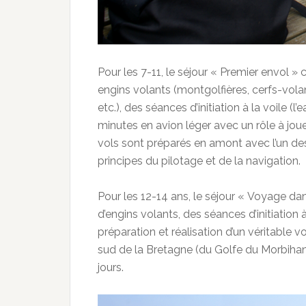
Pour les 7-11, le séjour « Premier envol »
engins volants (montgolfières, cerfs-vola
etc.), des séances d’initiation à la voile (l
minutes en avion léger avec un rôle à jou
vols sont préparés en amont avec l’un de
principes du pilotage et de la navigation.
Pour les 12-14 ans, le séjour « Voyage d
d’engins volants, des séances d’initiation 
préparation et réalisation d’un véritable v
sud de la Bretagne (du Golfe du Morbihan
jours.