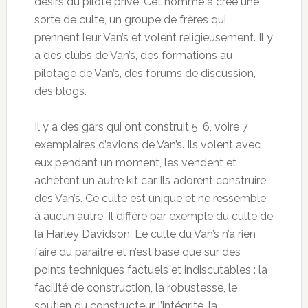
désirs du pilote privé. Cet homme a crée une
sorte de culte, un groupe de frères qui
prennent leur Van’s et volent religieusement. Il y
a des clubs de Van’s, des formations au
pilotage de Van’s, des forums de discussion,
des blogs.
Il y a des gars qui ont construit 5, 6, voire 7
exemplaires d’avions de Van’s. Ils volent avec
eux pendant un moment, les vendent et
achètent un autre kit car Ils adorent construire
des Van’s. Ce culte est unique et ne ressemble
à aucun autre. Il diffère par exemple du culte de
la Harley Davidson. Le culte du Van’s n’a rien
faire du paraitre et n’est basé que sur des
points techniques factuels et indiscutables : la
facilité de construction, la robustesse, le
soutien du constructeur, l’intégrité, la