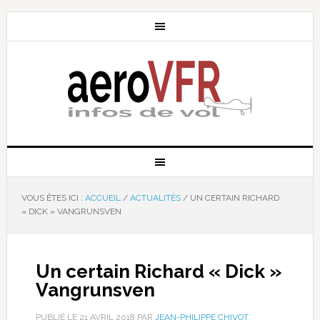
VOUS ÊTES ICI :
ACCUEIL
/
ACTUALITÉS
/
UN CERTAIN RICHARD
« DICK » VANGRUNSVEN
Un certain Richard « Dick »
Vangrunsven
PUBLIÉ LE
21 AVRIL 2018
PAR
JEAN-PHILIPPE CHIVOT