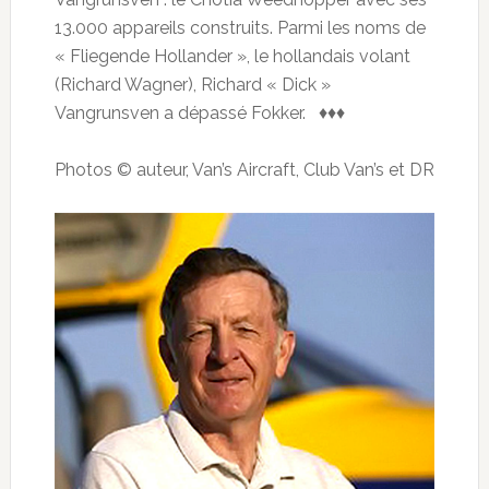
13.000 appareils construits. Parmi les noms de
« Fliegende Hollander », le hollandais volant
(Richard Wagner), Richard « Dick »
Vangrunsven a dépassé Fokker. ♦♦♦
Photos © auteur, Van’s Aircraft, Club Van’s et DR