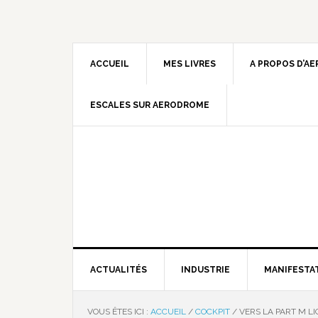
ACCUEIL
MES LIVRES
A PROPOS D’A
ESCALES SUR AERODROME
ACTUALITÉS
INDUSTRIE
MANIFESTA
VOUS ÊTES ICI :
ACCUEIL
/
COCKPIT
/
VERS LA PART M L