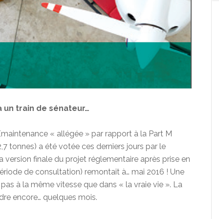
 un train de sénateur…
(maintenance « allégée » par rapport à la Part M
7 tonnes) a été votée ces derniers jours par le
a version finale du projet réglementaire après prise en
iode de consultation) remontait à… mai 2016 ! Une
 pas à la même vitesse que dans « la vraie vie ». La
dre encore… quelques mois.