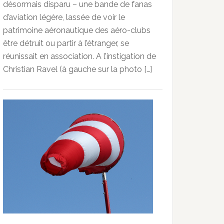
désormais disparu – une bande de fanas
d’aviation légère, lassée de voir le
patrimoine aéronautique des aéro-clubs
être détruit ou partir à l’étranger, se
réunissait en association. A l’instigation de
Christian Ravel (à gauche sur la photo […]