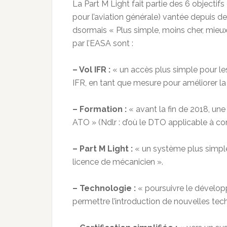
La Part M Light fait partie des 6 objecti
pour l’aviation générale) vantée depuis d
dsormais « Plus simple, moins cher, mieux
par l’EASA sont :
– Vol IFR :
« un accès plus simple pour les 
IFR, en tant que mesure pour améliorer la 
– Formation :
« avant la fin de 2018, un
ATO » (Ndlr : d’où le DTO applicable à co
– Part M Light :
« un système plus simple
licence de mécanicien ».
– Technologie :
« poursuivre le dévelop
permettre l’introduction de nouvelles techn