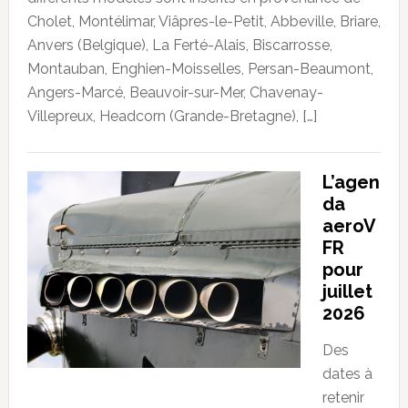
Cholet, Montélimar, Viâpres-le-Petit, Abbeville, Briare,
Anvers (Belgique), La Ferté-Alais, Biscarrosse,
Montauban, Enghien-Moisselles, Persan-Beaumont,
Angers-Marcé, Beauvoir-sur-Mer, Chavenay-
Villepreux, Headcorn (Grande-Bretagne), […]
L’agen
da
aeroV
FR
pour
juillet
2026
Des
dates à
retenir