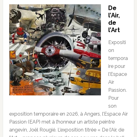
De
l’Air,
de
l’Art
Expositi
on
tempora
ire pour
l’Espace
Air
Passion.
Pour
son
exposition temporaire en 2026, à Angers, l’Espace Air
Passion (EAP) met à l’honneur un artiste peintre
angevin, Joël Rougié. L’exposition titrée « De l’Air, de