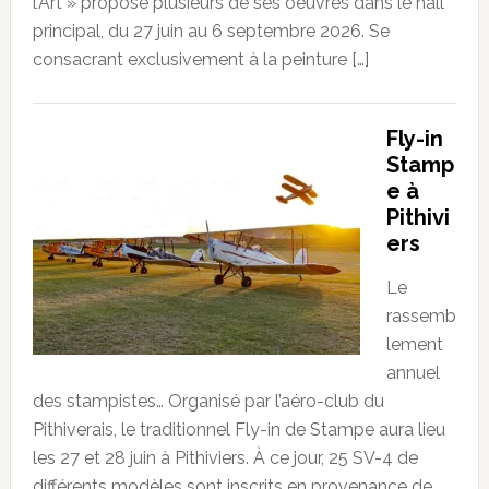
l’Art » propose plusieurs de ses oeuvres dans le hall
principal, du 27 juin au 6 septembre 2026. Se
consacrant exclusivement à la peinture […]
Fly-in
Stamp
e à
Pithivi
ers
Le
rassemb
lement
annuel
des stampistes… Organisé par l’aéro-club du
Pithiverais, le traditionnel Fly-in de Stampe aura lieu
les 27 et 28 juin à Pithiviers. À ce jour, 25 SV-4 de
différents modèles sont inscrits en provenance de