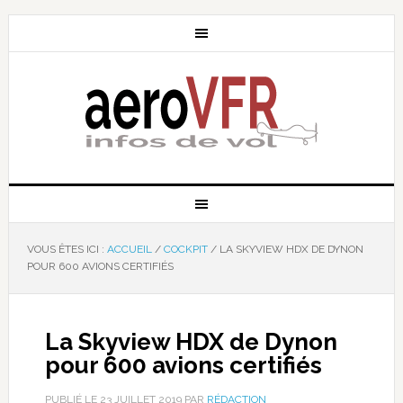
VOUS ÊTES ICI :
ACCUEIL
/
COCKPIT
/
LA SKYVIEW HDX DE DYNON
POUR 600 AVIONS CERTIFIÉS
La Skyview HDX de Dynon
pour 600 avions certifiés
PUBLIÉ LE
23 JUILLET 2019
PAR
RÉDACTION