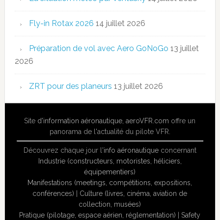
Fly-in Rotax 2026
14 juillet 2026
Préparation de vol avec Aero GoNoGo
13 juillet
2026
ZRT pour des planeurs
13 juillet 2026
Site
d'information aéronautique
,
aeroVFR.com
offre un
panorama de l'actualité du pilote VFR.
Découvrez chaque jour l'
info aéronautique
concernant
Industrie (constructeurs, motoristes, héliciers,
équipementiers)
Manifestations (meetings, compétitions, expositions,
conférences)
|
Culture (livres, cinéma, aviation de
collection, musées)
Pratique (pilotage, espace aérien, réglementation)
|
Safety