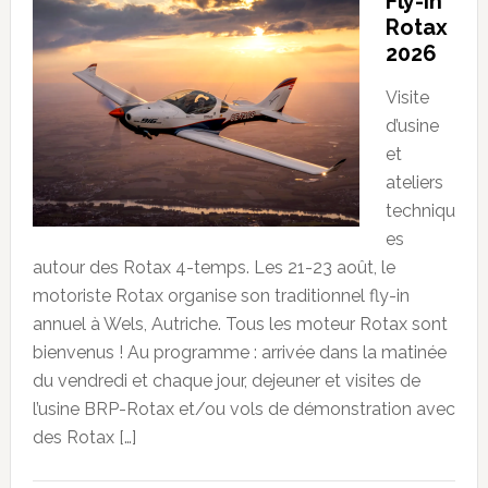
Fly-in
Rotax
2026
Visite
d’usine
et
ateliers
techniqu
es
autour des Rotax 4-temps. Les 21-23 août, le
motoriste Rotax organise son traditionnel fly-in
annuel à Wels, Autriche. Tous les moteur Rotax sont
bienvenus ! Au programme : arrivée dans la matinée
du vendredi et chaque jour, dejeuner et visites de
l’usine BRP-Rotax et/ou vols de démonstration avec
des Rotax […]