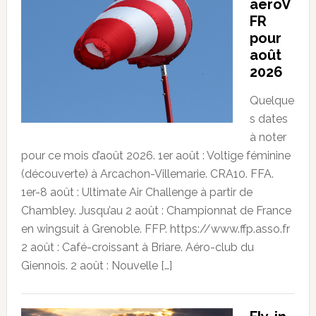
aeroV
FR
pour
août
2026
Quelque
s dates
à noter
pour ce mois d’août 2026. 1er août : Voltige féminine
(découverte) à Arcachon-Villemarie. CRA10. FFA.
1er-8 août : Ultimate Air Challenge à partir de
Chambley. Jusqu’au 2 août : Championnat de France
en wingsuit à Grenoble. FFP. https://www.ffp.asso.fr
2 août : Café-croissant à Briare. Aéro-club du
Giennois. 2 août : Nouvelle […]