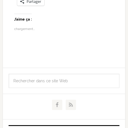
Partager
J’aime ça :
chargement…