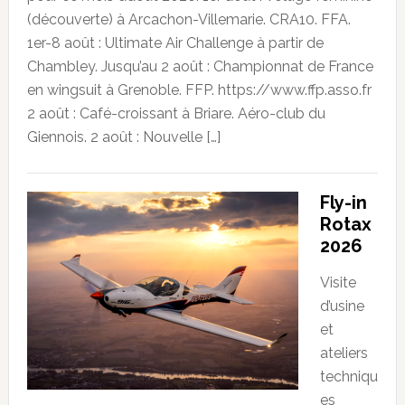
(découverte) à Arcachon-Villemarie. CRA10. FFA.
1er-8 août : Ultimate Air Challenge à partir de
Chambley. Jusqu’au 2 août : Championnat de France
en wingsuit à Grenoble. FFP. https://www.ffp.asso.fr
2 août : Café-croissant à Briare. Aéro-club du
Giennois. 2 août : Nouvelle […]
Fly-in
Rotax
2026
Visite
d’usine
et
ateliers
techniqu
es