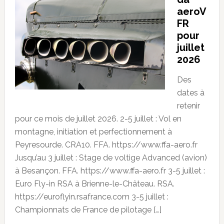
aeroV
FR
pour
juillet
2026
Des
dates à
retenir
pour ce mois de juillet 2026. 2-5 juillet : Vol en
montagne, initiation et perfectionnement à
Peyresourde. CRA10. FFA. https://www.ffa-aero.fr
Jusqu’au 3 juillet : Stage de voltige Advanced (avion)
à Besançon. FFA. https://www.ffa-aero.fr 3-5 juillet :
Euro Fly-in RSA à Brienne-le-Château. RSA.
https://euroflyin.rsafrance.com 3-5 juillet :
Championnats de France de pilotage […]