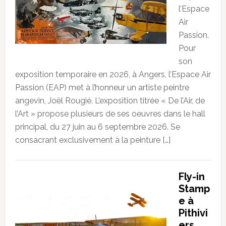
l’Espace
Air
Passion.
Pour
son
exposition temporaire en 2026, à Angers, l’Espace Air
Passion (EAP) met à l’honneur un artiste peintre
angevin, Joël Rougié. L’exposition titrée « De l’Air, de
l’Art » propose plusieurs de ses oeuvres dans le hall
principal, du 27 juin au 6 septembre 2026. Se
consacrant exclusivement à la peinture […]
Fly-in
Stamp
e à
Pithivi
ers