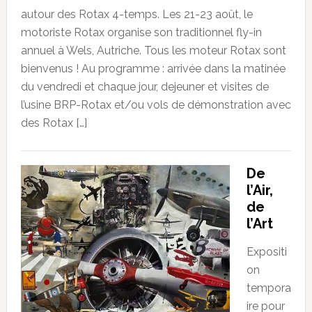
autour des Rotax 4-temps. Les 21-23 août, le
motoriste Rotax organise son traditionnel fly-in
annuel à Wels, Autriche. Tous les moteur Rotax sont
bienvenus ! Au programme : arrivée dans la matinée
du vendredi et chaque jour, dejeuner et visites de
l’usine BRP-Rotax et/ou vols de démonstration avec
des Rotax […]
De
l’Air,
de
l’Art
Expositi
on
tempora
ire pour