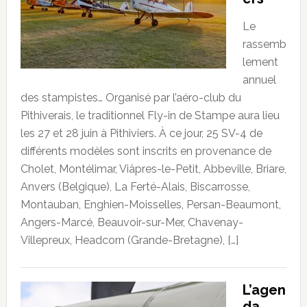
Le
rassemb
lement
annuel
des stampistes… Organisé par l’aéro-club du
Pithiverais, le traditionnel Fly-in de Stampe aura lieu
les 27 et 28 juin à Pithiviers. À ce jour, 25 SV-4 de
différents modèles sont inscrits en provenance de
Cholet, Montélimar, Viâpres-le-Petit, Abbeville, Briare,
Anvers (Belgique), La Ferté-Alais, Biscarrosse,
Montauban, Enghien-Moisselles, Persan-Beaumont,
Angers-Marcé, Beauvoir-sur-Mer, Chavenay-
Villepreux, Headcorn (Grande-Bretagne), […]
L’agen
da