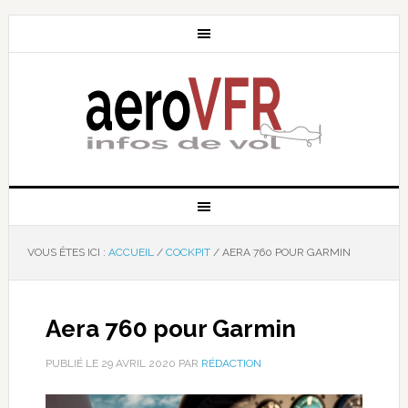
VOUS ÊTES ICI :
ACCUEIL
/
COCKPIT
/
AERA 760 POUR GARMIN
Aera 760 pour Garmin
PUBLIÉ LE
29 AVRIL 2020
PAR
RÉDACTION