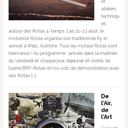
et
ateliers
techniqu
es
autour des Rotax 4-temps. Les 21-23 août, le
motoriste Rotax organise son traditionnel fly-in
annuel à Wels, Autriche. Tous les moteur Rotax sont
bienvenus ! Au programme : arrivée dans la matinée
du vendredi et chaque jour, dejeuner et visites de
l’usine BRP-Rotax et/ou vols de démonstration avec
des Rotax […]
De
l’Air,
de
l’Art