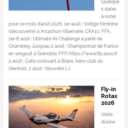
Quelque
s dates
à noter
pour ce mois d’août 2026. 1er août : Voltige féminine
(découverte) à Arcachon-Villemarie. CRA10. FFA.
1er-8 août : Ultimate Air Challenge à partir de
Chambley. Jusqu’au 2 août : Championnat de France
en wingsuit à Grenoble. FFP. https://www.ffp.asso.fr
2 août : Café-croissant à Briare. Aéro-club du
Giennois. 2 août : Nouvelle […]
Fly-in
Rotax
2026
Visite
d’usine