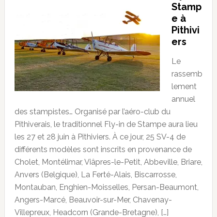
Stamp
e à
Pithivi
ers
Le
rassemb
lement
annuel
des stampistes… Organisé par l’aéro-club du
Pithiverais, le traditionnel Fly-in de Stampe aura lieu
les 27 et 28 juin à Pithiviers. À ce jour, 25 SV-4 de
différents modèles sont inscrits en provenance de
Cholet, Montélimar, Viâpres-le-Petit, Abbeville, Briare,
Anvers (Belgique), La Ferté-Alais, Biscarrosse,
Montauban, Enghien-Moisselles, Persan-Beaumont,
Angers-Marcé, Beauvoir-sur-Mer, Chavenay-
Villepreux, Headcorn (Grande-Bretagne), […]