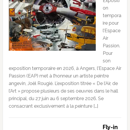
Expositi
on
tempora
ire pour
l’Espace
Air
Passion.
Pour
son
exposition temporaire en 2026, à Angers, l’Espace Air
Passion (EAP) met à l’honneur un artiste peintre
angevin, Joël Rougié. L’exposition titrée « De l’Air, de
l’Art » propose plusieurs de ses oeuvres dans le hall
principal, du 27 juin au 6 septembre 2026. Se
consacrant exclusivement à la peinture […]
Fly-in