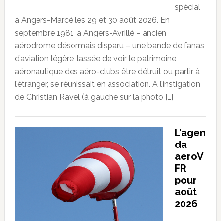
spécial
à Angers-Marcé les 29 et 30 août 2026. En
septembre 1981, à Angers-Avrillé – ancien
aérodrome désormais disparu – une bande de fanas
d’aviation légère, lassée de voir le patrimoine
aéronautique des aéro-clubs être détruit ou partir à
l’étranger, se réunissait en association. A l’instigation
de Christian Ravel (à gauche sur la photo […]
L’agen
da
aeroV
FR
pour
août
2026