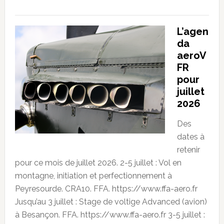
L’agen
da
aeroV
FR
pour
juillet
2026
Des
dates à
retenir
pour ce mois de juillet 2026. 2-5 juillet : Vol en
montagne, initiation et perfectionnement à
Peyresourde. CRA10. FFA. https://www.ffa-aero.fr
Jusqu’au 3 juillet : Stage de voltige Advanced (avion)
à Besançon. FFA. https://www.ffa-aero.fr 3-5 juillet :