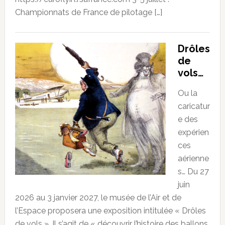
Championnats de France de pilotage […]
Drôles
de
vols…
Ou la
caricatur
e des
expérien
ces
aérienne
s… Du 27
juin
2026 au 3 janvier 2027, le musée de l’Air et de
l’Espace proposera une exposition intitulée « Drôles
de vols ». Il s’agit de « découvrir l’histoire des ballons