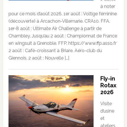
à noter
pour ce mois d’août 2026. 1er août : Voltige féminine
(découverte) à Arcachon-Villemarie. CRA10. FFA.
1er-8 août : Ultimate Air Challenge à partir de
Chambley. Jusqu’au 2 août : Championnat de France
en wingsuit à Grenoble. FFP. https://www.ffp.asso.fr
2 août : Café-croissant à Briare. Aéro-club du
Giennois. 2 août : Nouvelle […]
Fly-in
Rotax
2026
Visite
d’usine
et
ateliers