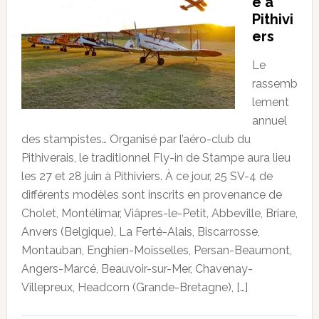
e à
Pithivi
ers
Le
rassemb
lement
annuel
des stampistes… Organisé par l’aéro-club du
Pithiverais, le traditionnel Fly-in de Stampe aura lieu
les 27 et 28 juin à Pithiviers. À ce jour, 25 SV-4 de
différents modèles sont inscrits en provenance de
Cholet, Montélimar, Viâpres-le-Petit, Abbeville, Briare,
Anvers (Belgique), La Ferté-Alais, Biscarrosse,
Montauban, Enghien-Moisselles, Persan-Beaumont,
Angers-Marcé, Beauvoir-sur-Mer, Chavenay-
Villepreux, Headcorn (Grande-Bretagne), […]