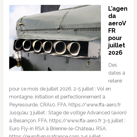
L’agen
da
aeroV
FR
pour
juillet
2026
Des
dates à
retenir
pour ce mois de juillet 2026. 2-5 juillet : Vol en
montagne, initiation et perfectionnement à
Peyresourde. CRA10. FFA. https://www.ffa-aero.fr
Jusqu’au 3 juillet : Stage de voltige Advanced (avion)
à Besançon. FFA. https://www.ffa-aero.fr 3-5 juillet :
Euro Fly-in RSA à Brienne-le-Château. RSA.
https://euroflyin.rsafrance.com 3-5 juillet :