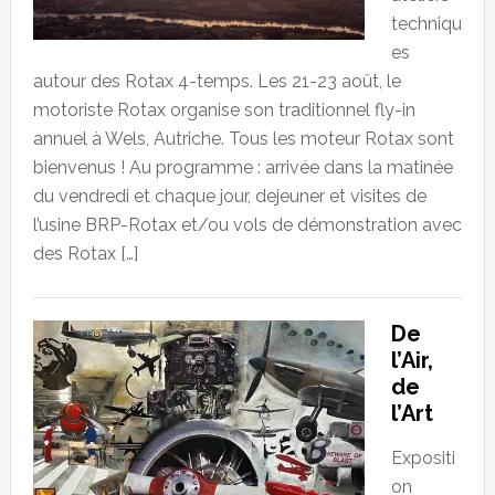
techniqu
es
autour des Rotax 4-temps. Les 21-23 août, le
motoriste Rotax organise son traditionnel fly-in
annuel à Wels, Autriche. Tous les moteur Rotax sont
bienvenus ! Au programme : arrivée dans la matinée
du vendredi et chaque jour, dejeuner et visites de
l’usine BRP-Rotax et/ou vols de démonstration avec
des Rotax […]
De
l’Air,
de
l’Art
Expositi
on