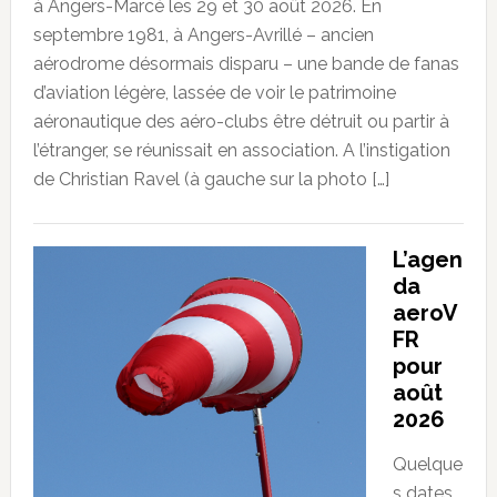
à Angers-Marcé les 29 et 30 août 2026. En
septembre 1981, à Angers-Avrillé – ancien
aérodrome désormais disparu – une bande de fanas
d’aviation légère, lassée de voir le patrimoine
aéronautique des aéro-clubs être détruit ou partir à
l’étranger, se réunissait en association. A l’instigation
de Christian Ravel (à gauche sur la photo […]
L’agen
da
aeroV
FR
pour
août
2026
Quelque
s dates