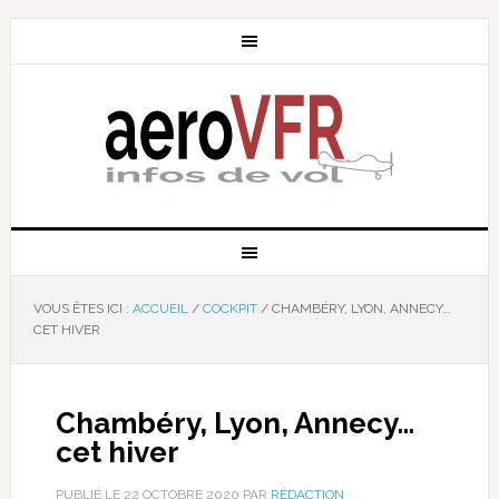
VOUS ÊTES ICI :
ACCUEIL
/
COCKPIT
/
CHAMBÉRY, LYON, ANNECY…
CET HIVER
Chambéry, Lyon, Annecy…
cet hiver
PUBLIÉ LE
22 OCTOBRE 2020
PAR
RÉDACTION