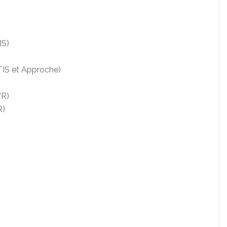
IS)
TIS et Approche)
WR)
R)