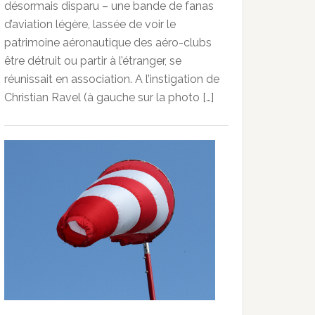
désormais disparu – une bande de fanas
d’aviation légère, lassée de voir le
patrimoine aéronautique des aéro-clubs
être détruit ou partir à l’étranger, se
réunissait en association. A l’instigation de
Christian Ravel (à gauche sur la photo […]