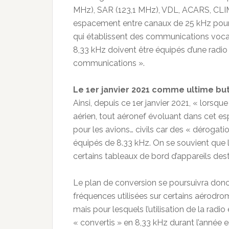
MHz), SAR (123,1 MHz), VDL, ACARS, CLIM
espacement entre canaux de 25 kHz pour ob
qui établissent des communications voca
8,33 kHz doivent être équipés d’une radio 
communications ».
Le 1er janvier 2021 comme ultime bu
Ainsi, depuis ce 1er janvier 2021, « lorsqu
aérien, tout aéronef évoluant dans cet es
pour les avions… civils car des « dérogati
équipés de 8.33 kHz. On se souvient que l’
certains tableaux de bord d’appareils des
Le plan de conversion se poursuivra don
fréquences utilisées sur certains aérodr
mais pour lesquels l’utilisation de la radio
« convertis » en 8,33 kHz durant l’année e