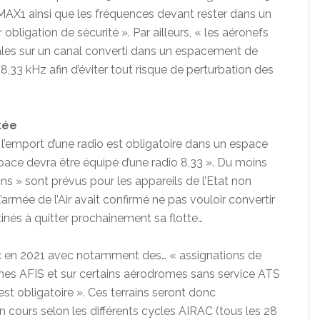
AX1 ainsi que les fréquences devant rester dans un
ligation de sécurité ». Par ailleurs, « les aéronefs
les sur un canal converti dans un espacement de
8,33 kHz afin d’éviter tout risque de perturbation des
tée
e l’emport d’une radio est obligatoire dans un espace
pace devra être équipé d’une radio 8,33 ». Du moins
ons » sont prévus pour les appareils de l’Etat non
armée de l’Air avait confirmé ne pas vouloir convertir
tinés à quitter prochainement sa flotte…
c en 2021 avec notamment des… « assignations de
omes AFIS et sur certains aérodromes sans service ATS
 est obligatoire ». Ces terrains seront donc
n cours selon les différents cycles AIRAC (tous les 28