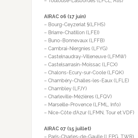
– Toulouse-Lasbordes (LFCL, Atis)
AIRAC 06 (17 juin)
– Bourg-Ceyzeriat §(LFHS)
– Briarre-Chatillon (LFEI)
– Buno-Bonnevaux (LFFB)
– Cambrai-Niergnies (LFYG)
– Castelnaudray-Villeneuve (LFMW)
– Castelsarrasin-Moissac (LFCX)
– Chalons-Ecury-sur-Coole (LFQK)
– Chambéry-Challes-les-Eaux (LFLE)
– Chambley (LFJY)
– Charleville-Mézières (LFQV)
– Marseille-Provence (LFML, Info)
– Nice-Côte d’Azur (LFMN, Tour et VDF)
AIRAC 07 (15 juillet)
– Paris-Charles-de-Gaulle (LFPG, TWR)