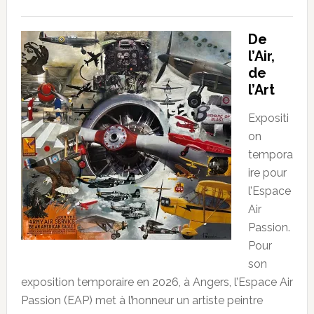
De
l’Air,
de
l’Art
Expositi
on
tempora
ire pour
l’Espace
Air
Passion.
Pour
son
exposition temporaire en 2026, à Angers, l’Espace Air
Passion (EAP) met à l’honneur un artiste peintre