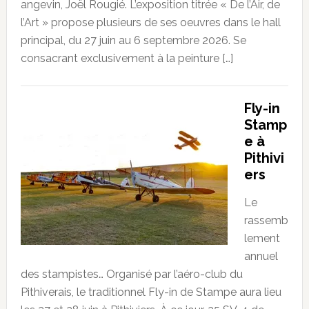
angevin, Joël Rougié. L’exposition titrée « De l’Air, de
l’Art » propose plusieurs de ses oeuvres dans le hall
principal, du 27 juin au 6 septembre 2026. Se
consacrant exclusivement à la peinture […]
Fly-in
Stamp
e à
Pithivi
ers
Le
rassemb
lement
annuel
des stampistes… Organisé par l’aéro-club du
Pithiverais, le traditionnel Fly-in de Stampe aura lieu