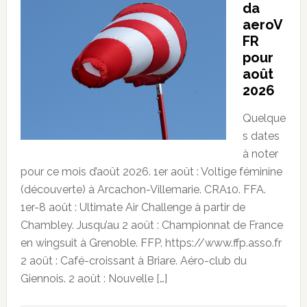
da
aeroV
FR
pour
août
2026
Quelque
s dates
à noter
pour ce mois d’août 2026. 1er août : Voltige féminine
(découverte) à Arcachon-Villemarie. CRA10. FFA.
1er-8 août : Ultimate Air Challenge à partir de
Chambley. Jusqu’au 2 août : Championnat de France
en wingsuit à Grenoble. FFP. https://www.ffp.asso.fr
2 août : Café-croissant à Briare. Aéro-club du
Giennois. 2 août : Nouvelle […]