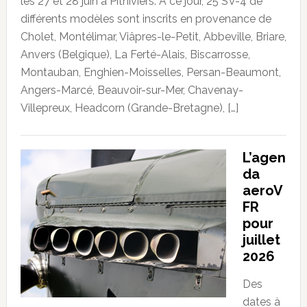
les 27 et 28 juin à Pithiviers. À ce jour, 25 SV-4 de
différents modèles sont inscrits en provenance de
Cholet, Montélimar, Viâpres-le-Petit, Abbeville, Briare,
Anvers (Belgique), La Ferté-Alais, Biscarrosse,
Montauban, Enghien-Moisselles, Persan-Beaumont,
Angers-Marcé, Beauvoir-sur-Mer, Chavenay-
Villepreux, Headcorn (Grande-Bretagne), […]
L’agen
da
aeroV
FR
pour
juillet
2026
Des
dates à