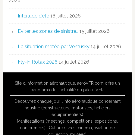
2026
Interlude d’été
16 juillet 2026
Eviter les zones de sinistre…
15 juillet 2026
La situation météo par Ventusky
14 juillet 2026
Fly-in Rotax 2026
14 juillet 2026
Site
d'information aéronautique
,
aeroVFR.com
offre un
panorama de l'actualité du pilote VFR.
Découvrez chaque jour l'
info aéronautique
concernant
Industrie (constructeurs, motoristes, héliciers,
équipementiers)
Manifestations (meetings, compétitions, expositions,
conférences)
|
Culture (livres, cinéma, aviation de
collection, musées)