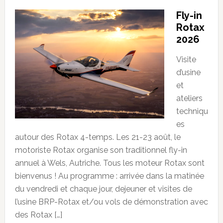
Fly-in
Rotax
2026
Visite
d’usine
et
ateliers
techniqu
es
autour des Rotax 4-temps. Les 21-23 août, le
motoriste Rotax organise son traditionnel fly-in
annuel à Wels, Autriche. Tous les moteur Rotax sont
bienvenus ! Au programme : arrivée dans la matinée
du vendredi et chaque jour, dejeuner et visites de
l’usine BRP-Rotax et/ou vols de démonstration avec
des Rotax […]