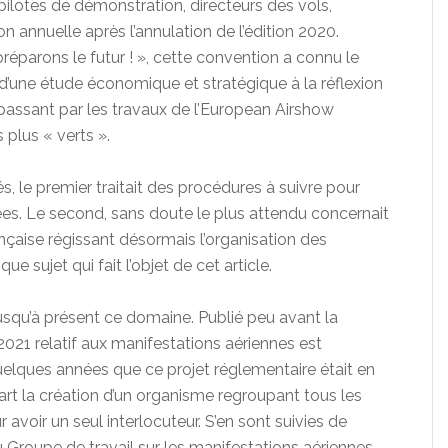
pilotes de démonstration, directeurs des vols,
 annuelle après l’annulation de l’édition 2020.
réparons le futur ! », cette convention a connu le
 d’une étude économique et stratégique à la réflexion
passant par les travaux de l’European Airshow
plus « verts ».
s, le premier traitait des procédures à suivre pour
ées. Le second, sans doute le plus attendu concernait
ançaise régissant désormais l’organisation des
ue sujet qui fait l’objet de cet article.
 jusqu’à présent ce domaine. Publié peu avant la
021 relatif aux manifestations aériennes est
quelques années que ce projet réglementaire était en
t la création d’un organisme regroupant tous les
avoir un seul interlocuteur. S’en sont suivies de
 Groupe de travail sur les manifestations aériennes