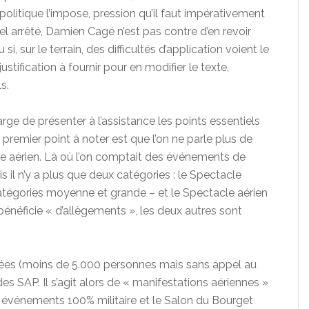
politique l’impose, pression qu’il faut impérativement
 arrêté, Damien Cagé n’est pas contre d’en revoir
, sur le terrain, des difficultés d’application voient le
ustification à fournir pour en modifier le texte,
s.
arge de présenter à l’assistance les points essentiels
 premier point à noter est que l’on ne parle plus de
e aérien. Là où l’on comptait des événements de
s il n’y a plus que deux catégories : le Spectacle
catégories moyenne et grande – et le Spectacle aérien
 bénéficie « d’allègements », les deux autres sont
vées (moins de 5.000 personnes mais sans appel au
 SAP. Il s’agit alors de « manifestations aériennes »
s événements 100% militaire et le Salon du Bourget