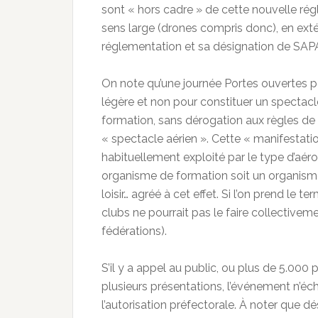
sont « hors cadre » de cette nouvelle ré
sens large (drones compris donc), en extéri
réglementation et sa désignation de SAPA
On note qu’une journée Portes ouvertes p
légère et non pour constituer un spectacle
formation, sans dérogation aux règles de l
« spectacle aérien ». Cette « manifestati
habituellement exploité par le type d’aéro
organisme de formation soit un organisme 
loisir… agréé à cet effet. Si l’on prend le
clubs ne pourrait pas le faire collectiveme
fédérations).
S’il y a appel au public, ou plus de 5.00
plusieurs présentations, l’événement n’é
l’autorisation préfectorale. À noter que dé