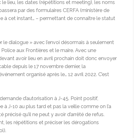
 lieu, les dates (répétitions et meeting), les noms
i passera par des formulaires CERFA (ministère de
gne à cet instant… – permettant de connaître le statut
tier le dialogue » avec l’envoi désormais à seulement
 Police aux Frontières et le maire. Avec une
devant avoir lieu en avril prochain doit donc envoyer
cable depuis le 17 novembre dernier, la
vénement organisé après le… 12 avril 2022. C’est
a demande d’autorisation à J-45. Point positif,
rée à J-10 au plus tard et pas la veille comme on l’a
 précisé qu’il ne peut y avoir d’arrêté de refus.
, les répétitions et préciser les dérogations
l).