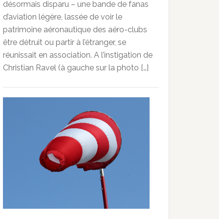
désormais disparu – une bande de fanas
d’aviation légère, lassée de voir le
patrimoine aéronautique des aéro-clubs
être détruit ou partir à l’étranger, se
réunissait en association. A l’instigation de
Christian Ravel (à gauche sur la photo […]