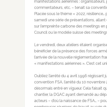
manifestations aériennes : organisateurs, 
commentateurs, etc. – tenait sa convention
Placée sous le thème « 2022, résilience… p
samedi une série de présentations, allant
sur l’empreinte carbone des meetings en 
Council ou le modèle suisse des meetings 
Le vendredi, deux ateliers étaient organisé
bénéficier de la présence des forces arm
l’arrivée de la nouvelle réglementation fr
« manifestations aériennes ». C’est cet uniq
Oubliez l’arrêté du 4 avril 1996 régissant
convention FSA, l’arrêté du 10 novembre 2
désormais entré en vigueur. Cela faisait 
chantier, la DGAC ayant demandé au dépar
acteurs – d’où la naissance de FSA… – pour 
nombreuses réunions de travail au sein du