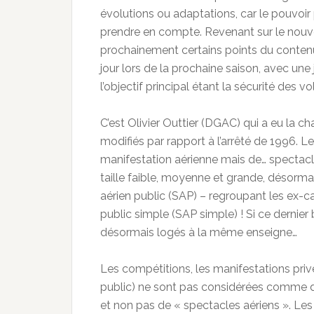
évolutions ou adaptations, car le pouvoir 
prendre en compte. Revenant sur le nouvel
prochainement certains points du contenu si
jour lors de la prochaine saison, avec une j
l’objectif principal étant la sécurité des vol
C’est Olivier Outtier (DGAC) qui a eu la ch
modifiés par rapport à l’arrêté de 1996. Le
manifestation aérienne mais de… spectacl
taille faible, moyenne et grande, désormai
aérien public (SAP) – regroupant les ex-
public simple (SAP simple) ! Si ce dernier
désormais logés à la même enseigne…
Les compétitions, les manifestations pri
public) ne sont pas considérées comme des
et non pas de « spectacles aériens ». Le