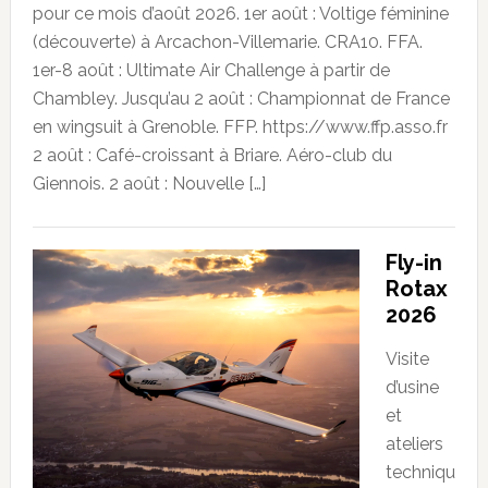
pour ce mois d’août 2026. 1er août : Voltige féminine
(découverte) à Arcachon-Villemarie. CRA10. FFA.
1er-8 août : Ultimate Air Challenge à partir de
Chambley. Jusqu’au 2 août : Championnat de France
en wingsuit à Grenoble. FFP. https://www.ffp.asso.fr
2 août : Café-croissant à Briare. Aéro-club du
Giennois. 2 août : Nouvelle […]
Fly-in
Rotax
2026
Visite
d’usine
et
ateliers
techniqu