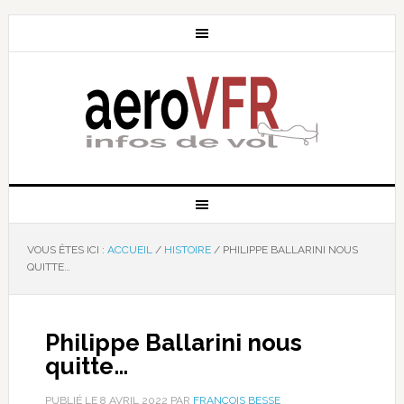
VOUS ÊTES ICI :
ACCUEIL
/
HISTOIRE
/
PHILIPPE BALLARINI NOUS
QUITTE…
Philippe Ballarini nous
quitte…
PUBLIÉ LE
8 AVRIL 2022
PAR
FRANÇOIS BESSE