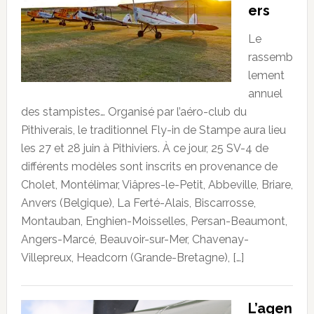
ers
Le
rassemb
lement
annuel
des stampistes… Organisé par l’aéro-club du
Pithiverais, le traditionnel Fly-in de Stampe aura lieu
les 27 et 28 juin à Pithiviers. À ce jour, 25 SV-4 de
différents modèles sont inscrits en provenance de
Cholet, Montélimar, Viâpres-le-Petit, Abbeville, Briare,
Anvers (Belgique), La Ferté-Alais, Biscarrosse,
Montauban, Enghien-Moisselles, Persan-Beaumont,
Angers-Marcé, Beauvoir-sur-Mer, Chavenay-
Villepreux, Headcorn (Grande-Bretagne), […]
L’agen