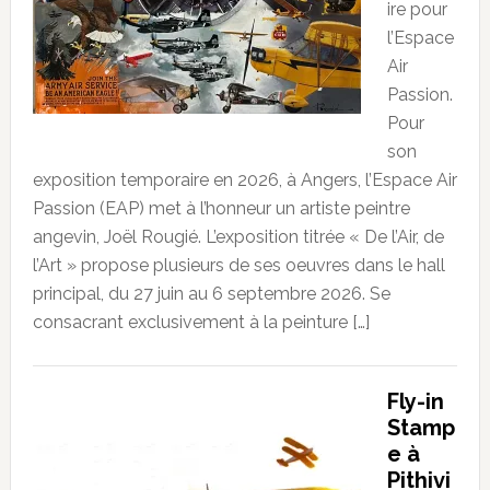
ire pour
l’Espace
Air
Passion.
Pour
son
exposition temporaire en 2026, à Angers, l’Espace Air
Passion (EAP) met à l’honneur un artiste peintre
angevin, Joël Rougié. L’exposition titrée « De l’Air, de
l’Art » propose plusieurs de ses oeuvres dans le hall
principal, du 27 juin au 6 septembre 2026. Se
consacrant exclusivement à la peinture […]
Fly-in
Stamp
e à
Pithivi