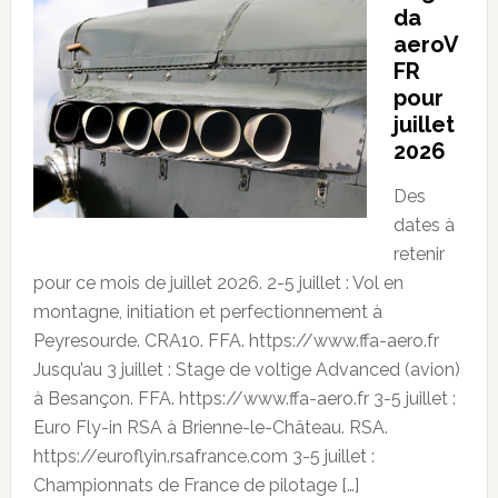
da
aeroV
FR
pour
juillet
2026
Des
dates à
retenir
pour ce mois de juillet 2026. 2-5 juillet : Vol en
montagne, initiation et perfectionnement à
Peyresourde. CRA10. FFA. https://www.ffa-aero.fr
Jusqu’au 3 juillet : Stage de voltige Advanced (avion)
à Besançon. FFA. https://www.ffa-aero.fr 3-5 juillet :
Euro Fly-in RSA à Brienne-le-Château. RSA.
https://euroflyin.rsafrance.com 3-5 juillet :
Championnats de France de pilotage […]