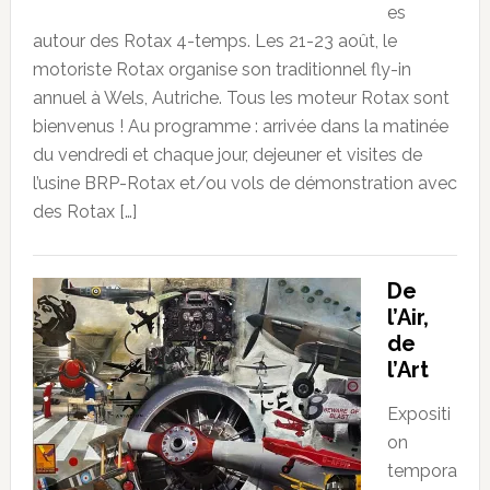
es
autour des Rotax 4-temps. Les 21-23 août, le
motoriste Rotax organise son traditionnel fly-in
annuel à Wels, Autriche. Tous les moteur Rotax sont
bienvenus ! Au programme : arrivée dans la matinée
du vendredi et chaque jour, dejeuner et visites de
l’usine BRP-Rotax et/ou vols de démonstration avec
des Rotax […]
De
l’Air,
de
l’Art
Expositi
on
tempora