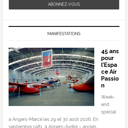
MANIFESTATIONS
45 ans
pour
l’Espa
ce Air
Passio
n
Week-
end
spécial
à Angers-Marcé les 29 et 30 août 2026. En
septembre 1981, à Angers-Avrillé – ancien