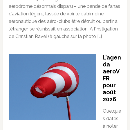
aérodrome désormais disparu – une bande de fanas
d’aviation légère, lassée de voir le patrimoine
aéronautique des aéro-clubs être détruit ou partir à
l’étranger, se réunissait en association. A l’instigation
de Christian Ravel (à gauche sur la photo […]
L’agen
da
aeroV
FR
pour
août
2026
Quelque
s dates
à noter