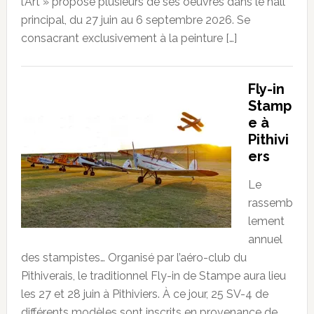
l’Art » propose plusieurs de ses oeuvres dans le hall
principal, du 27 juin au 6 septembre 2026. Se
consacrant exclusivement à la peinture […]
Fly-in
Stamp
e à
Pithivi
ers
Le
rassemb
lement
annuel
des stampistes… Organisé par l’aéro-club du
Pithiverais, le traditionnel Fly-in de Stampe aura lieu
les 27 et 28 juin à Pithiviers. À ce jour, 25 SV-4 de
différents modèles sont inscrits en provenance de