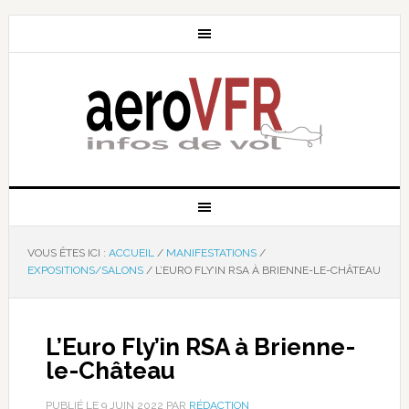
VOUS ÊTES ICI :
ACCUEIL
/
MANIFESTATIONS
/
EXPOSITIONS/SALONS
/
L’EURO FLY’IN RSA À BRIENNE-LE-CHÂTEAU
L’Euro Fly’in RSA à Brienne-
le-Château
PUBLIÉ LE
9 JUIN 2022
PAR
RÉDACTION