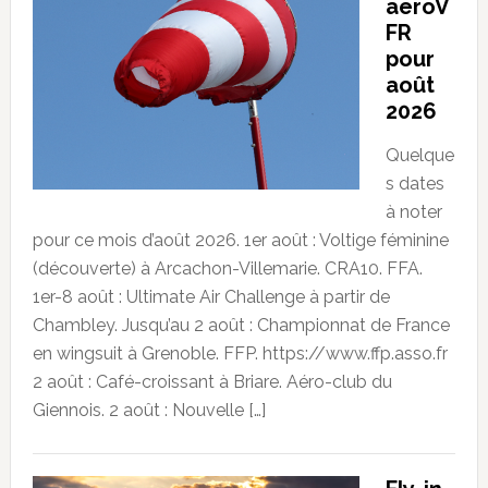
aeroV
FR
pour
août
2026
Quelque
s dates
à noter
pour ce mois d’août 2026. 1er août : Voltige féminine
(découverte) à Arcachon-Villemarie. CRA10. FFA.
1er-8 août : Ultimate Air Challenge à partir de
Chambley. Jusqu’au 2 août : Championnat de France
en wingsuit à Grenoble. FFP. https://www.ffp.asso.fr
2 août : Café-croissant à Briare. Aéro-club du
Giennois. 2 août : Nouvelle […]