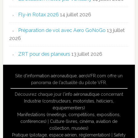
Fly-in Rotax 2026
14 juillet 2026
Préparation de vol avec Aero GoNoGo
13 juillet
2026
ZRT pour des planeurs
13 juillet 2026
Site
d'information aéronautique
,
aeroVFR.com
offre un
panorama de l'actualité du pilote VFR.
Découvrez chaque jour l'
info aéronautique
concernant
Industrie (constructeurs, motoristes, héliciers,
équipementiers)
Manifestations (meetings, compétitions, expositions,
conférences)
|
Culture (livres, cinéma, aviation de
collection, musées)
Pratique (pilotage, espace aérien, réglementation)
|
Safety