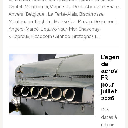
Cholet, Montélimar, Viâpres-le-Petit, Abbeville, Briare,
Anvers (Belgique), La Ferté-Alais, Biscarrosse,
Montauban, Enghien-Moisselles, Persan-Beaumont,
Angers-Marcé, Beauvoir-sur-Mer, Chavenay-
Villepreux, Headcorn (Grande-Bretagne), […]
L’agen
da
aeroV
FR
pour
juillet
2026
Des
dates à
retenir