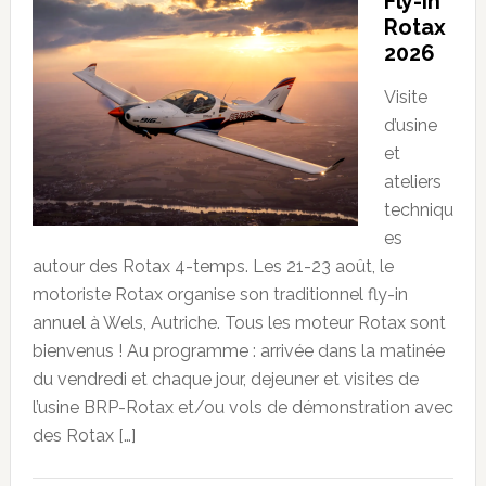
Fly-in
Rotax
2026
Visite
d’usine
et
ateliers
techniqu
es
autour des Rotax 4-temps. Les 21-23 août, le
motoriste Rotax organise son traditionnel fly-in
annuel à Wels, Autriche. Tous les moteur Rotax sont
bienvenus ! Au programme : arrivée dans la matinée
du vendredi et chaque jour, dejeuner et visites de
l’usine BRP-Rotax et/ou vols de démonstration avec
des Rotax […]