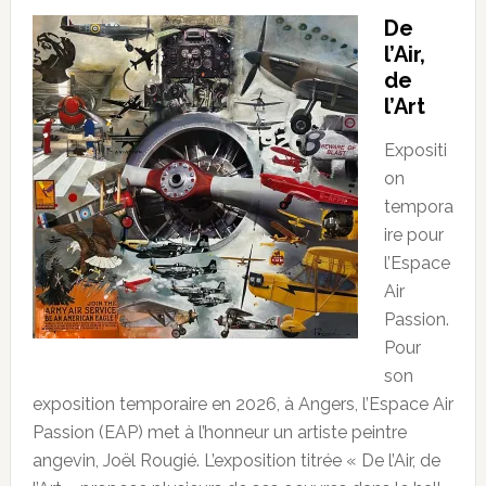
De
l’Air,
de
l’Art
Expositi
on
tempora
ire pour
l’Espace
Air
Passion.
Pour
son
exposition temporaire en 2026, à Angers, l’Espace Air
Passion (EAP) met à l’honneur un artiste peintre
angevin, Joël Rougié. L’exposition titrée « De l’Air, de