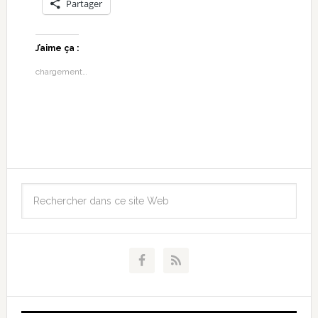
Partager
J’aime ça :
chargement…