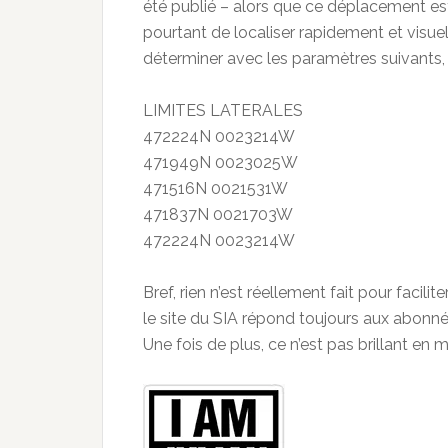
été publié – alors que ce déplacement e
pourtant de localiser rapidement et visuel
déterminer avec les paramètres suivants, 
LIMITES LATERALES
472224N 0023214W
471949N 0023025W
471516N 0021531W
471837N 0021703W
472224N 0023214W
Bref, rien n’est réellement fait pour facilit
le site du SIA répond toujours aux abonn
Une fois de plus, ce n’est pas brillant en