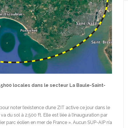
5h00 locales dans le secteur La Baule-Saint-
 pour noter l’existence d’une ZIT active ce jour dans le
a du sol à 2.500 ft. Elle est liée à l’inauguration par
ier parc éolien en mer de France ». Aucun SUP-AIP n’a