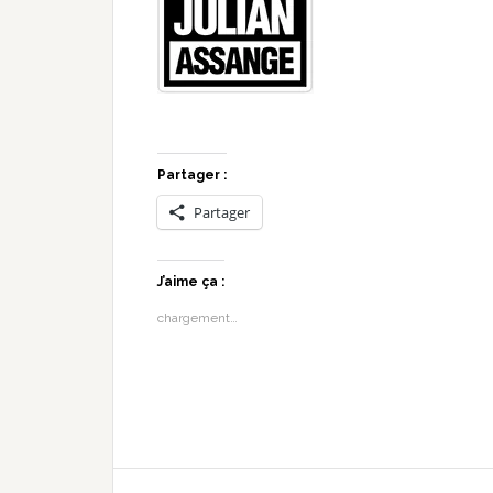
Partager :
Partager
J’aime ça :
chargement…