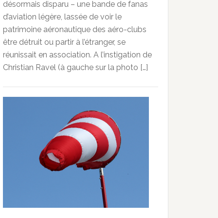
désormais disparu – une bande de fanas
d’aviation légère, lassée de voir le
patrimoine aéronautique des aéro-clubs
être détruit ou partir à l’étranger, se
réunissait en association. A l’instigation de
Christian Ravel (à gauche sur la photo […]