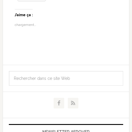
J’aime ça :
chargement…
NEWSLETTER AEROVFR