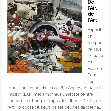
De
l’Air,
de
l’Art
Expositi
on
tempora
ire pour
l’Espace
Air
Passion.
Pour
son
exposition temporaire en 2026, à Angers, l’Espace Air
Passion (EAP) met à l’honneur un artiste peintre
angevin, Joël Rougié. L’exposition titrée « De l’Air, de
l’Art » propose plusieurs de ses oeuvres dans le hall