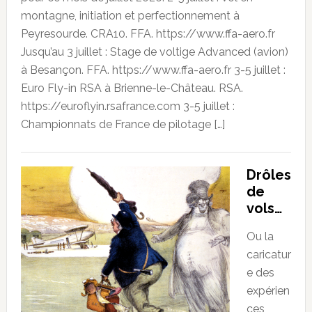
montagne, initiation et perfectionnement à
Peyresourde. CRA10. FFA. https://www.ffa-aero.fr
Jusqu’au 3 juillet : Stage de voltige Advanced (avion)
à Besançon. FFA. https://www.ffa-aero.fr 3-5 juillet :
Euro Fly-in RSA à Brienne-le-Château. RSA.
https://euroflyin.rsafrance.com 3-5 juillet :
Championnats de France de pilotage […]
Drôles
de
vols…
Ou la
caricatur
e des
expérien
ces