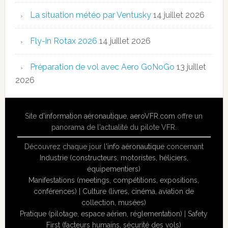
La situation météo par Ventusky
14 juillet 2026
Fly-in Rotax 2026
14 juillet 2026
Préparation de vol avec Aero GoNoGo
13 juillet
2026
Site
d'information aéronautique
,
aeroVFR.com
offre un
panorama de l'actualité du pilote VFR.
Découvrez chaque jour l'
info aéronautique
concernant
Industrie (constructeurs, motoristes, héliciers,
équipementiers)
Manifestations (meetings, compétitions, expositions,
conférences)
|
Culture (livres, cinéma, aviation de
collection, musées)
Pratique (pilotage, espace aérien, réglementation)
|
Safety
First (facteurs humains, sécurité des vols)