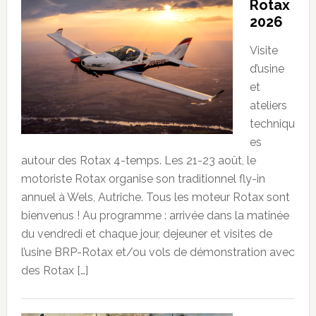
Rotax
2026
Visite
d’usine
et
ateliers
techniqu
es
autour des Rotax 4-temps. Les 21-23 août, le
motoriste Rotax organise son traditionnel fly-in
annuel à Wels, Autriche. Tous les moteur Rotax sont
bienvenus ! Au programme : arrivée dans la matinée
du vendredi et chaque jour, dejeuner et visites de
l’usine BRP-Rotax et/ou vols de démonstration avec
des Rotax […]