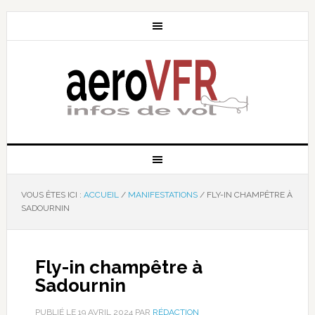
VOUS ÊTES ICI :
ACCUEIL
/
MANIFESTATIONS
/
FLY-IN CHAMPÊTRE À
SADOURNIN
Fly-in champêtre à
Sadournin
PUBLIÉ LE
19 AVRIL 2024
PAR
RÉDACTION