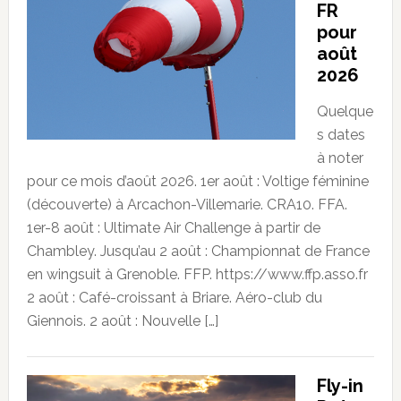
FR
pour
août
2026
Quelque
s dates
à noter
pour ce mois d’août 2026. 1er août : Voltige féminine
(découverte) à Arcachon-Villemarie. CRA10. FFA.
1er-8 août : Ultimate Air Challenge à partir de
Chambley. Jusqu’au 2 août : Championnat de France
en wingsuit à Grenoble. FFP. https://www.ffp.asso.fr
2 août : Café-croissant à Briare. Aéro-club du
Giennois. 2 août : Nouvelle […]
Fly-in