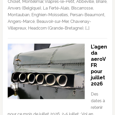
Cholet, Montélimar, Viâpres-le-Petit, Abbeville, Briare,
Anvers (Belgique), La Ferté-Alais, Biscarrosse,
Montauban, Enghien-Moisselles, Persan-Beaumont,
Angers-Marcé, Beauvoir-sur-Mer, Chavenay-
Villepreux, Headcorn (Grande-Bretagne), […]
L’agen
da
aeroV
FR
pour
juillet
2026
Des
dates à
retenir
pour ce mois de juillet 2026. 2-5 juillet : Vol en