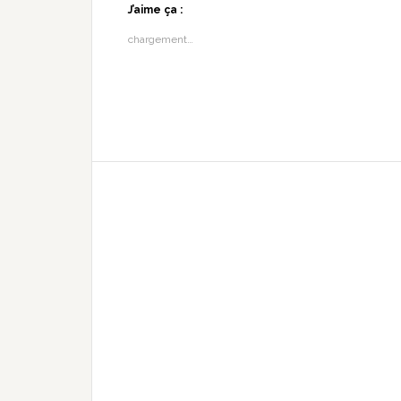
J’aime ça :
chargement…