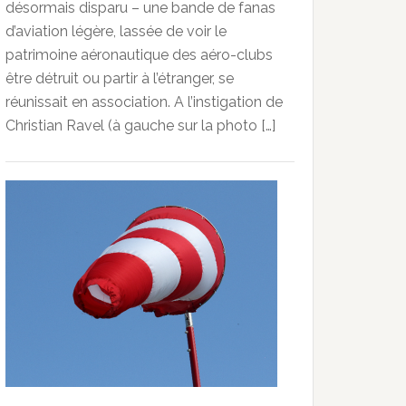
désormais disparu – une bande de fanas
d’aviation légère, lassée de voir le
patrimoine aéronautique des aéro-clubs
être détruit ou partir à l’étranger, se
réunissait en association. A l’instigation de
Christian Ravel (à gauche sur la photo […]