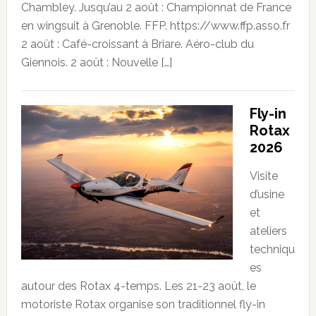
Chambley. Jusqu’au 2 août : Championnat de France
en wingsuit à Grenoble. FFP. https://www.ffp.asso.fr
2 août : Café-croissant à Briare. Aéro-club du
Giennois. 2 août : Nouvelle […]
Fly-in
Rotax
2026
Visite
d’usine
et
ateliers
techniqu
es
autour des Rotax 4-temps. Les 21-23 août, le
motoriste Rotax organise son traditionnel fly-in