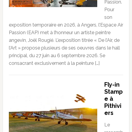
Passion.
Pour
son
exposition temporaire en 2026, à Angers, l’Espace Air
Passion (EAP) met à l’honneur un artiste peintre
angevin, Joël Rougié. L’exposition titrée « De l’Air, de
l’Art » propose plusieurs de ses oeuvres dans le hall
principal, du 27 juin au 6 septembre 2026. Se
consacrant exclusivement à la peinture […]
Fly-in
Stamp
e à
Pithivi
ers
Le