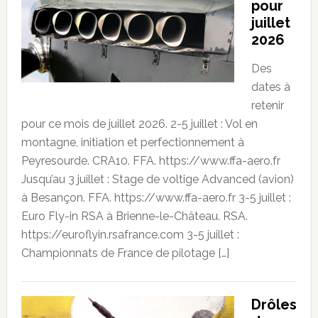
pour
juillet
2026
Des
dates à
retenir
pour ce mois de juillet 2026. 2-5 juillet : Vol en
montagne, initiation et perfectionnement à
Peyresourde. CRA10. FFA. https://www.ffa-aero.fr
Jusqu’au 3 juillet : Stage de voltige Advanced (avion)
à Besançon. FFA. https://www.ffa-aero.fr 3-5 juillet :
Euro Fly-in RSA à Brienne-le-Château. RSA.
https://euroflyin.rsafrance.com 3-5 juillet :
Championnats de France de pilotage […]
Drôles