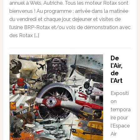
annuel à Wels, Autriche. Tous les moteur Rotax sont
bienvenus ! Au programme : arrivée dans la matinée
du vendredi et chaque jour, dejeuner et visites de
l’usine BRP-Rotax et/ou vols de démonstration avec
des Rotax […]
De
l’Air,
de
l’Art
Expositi
on
tempora
ire pour
l’Espace
Air