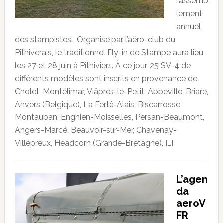
rassemb
lement
annuel
des stampistes… Organisé par l’aéro-club du
Pithiverais, le traditionnel Fly-in de Stampe aura lieu
les 27 et 28 juin à Pithiviers. À ce jour, 25 SV-4 de
différents modèles sont inscrits en provenance de
Cholet, Montélimar, Viâpres-le-Petit, Abbeville, Briare,
Anvers (Belgique), La Ferté-Alais, Biscarrosse,
Montauban, Enghien-Moisselles, Persan-Beaumont,
Angers-Marcé, Beauvoir-sur-Mer, Chavenay-
Villepreux, Headcorn (Grande-Bretagne), […]
L’agen
da
aeroV
FR