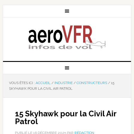
VOUS ÊTES ICI :
ACCUEIL
/
INDUSTRIE
/
CONSTRUCTEURS
/
15
SKYHAWK POUR LA CIVIL AIR PATROL
15 Skyhawk pour la Civil Air
Patrol
PUBLIÉ LE
16 DÉCEMBRE 2025
PAR
RÉDACTION