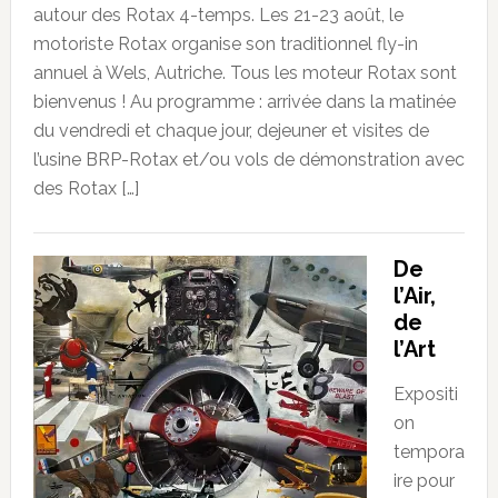
autour des Rotax 4-temps. Les 21-23 août, le
motoriste Rotax organise son traditionnel fly-in
annuel à Wels, Autriche. Tous les moteur Rotax sont
bienvenus ! Au programme : arrivée dans la matinée
du vendredi et chaque jour, dejeuner et visites de
l’usine BRP-Rotax et/ou vols de démonstration avec
des Rotax […]
De
l’Air,
de
l’Art
Expositi
on
tempora
ire pour