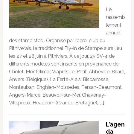
Le
rassemb
lement
annuel
des stampistes… Organisé par l’aéro-club du
Pithiverais, le traditionnel Fly-in de Stampe aura lieu
les 27 et 28 juin à Pithiviers. À ce jour, 25 SV-4 de
différents modèles sont inscrits en provenance de
Cholet, Montélimar, Viâpres-le-Petit, Abbeville, Briare,
Anvers (Belgique), La Ferté-Alais, Biscarrosse,
Montauban, Enghien-Moisselles, Persan-Beaumont,
Angers-Marcé, Beauvoir-sur-Mer, Chavenay-
Villepreux, Headcorn (Grande-Bretagne), […]
L’agen
da