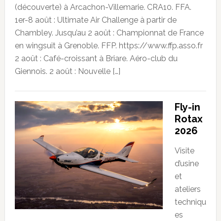
(découverte) à Arcachon-Villemarie. CRA10. FFA.
1er-8 août : Ultimate Air Challenge à partir de
Chambley. Jusqu’au 2 août : Championnat de France
en wingsuit à Grenoble. FFP. https://www.ffp.asso.fr
2 août : Café-croissant à Briare. Aéro-club du
Giennois. 2 août : Nouvelle […]
Fly-in
Rotax
2026
Visite
d’usine
et
ateliers
techniqu
es