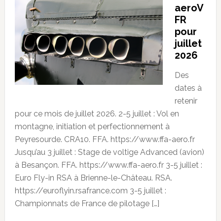
aeroV
FR
pour
juillet
2026
Des
dates à
retenir
pour ce mois de juillet 2026. 2-5 juillet : Vol en
montagne, initiation et perfectionnement à
Peyresourde. CRA10. FFA. https://www.ffa-aero.fr
Jusqu’au 3 juillet : Stage de voltige Advanced (avion)
à Besançon. FFA. https://www.ffa-aero.fr 3-5 juillet :
Euro Fly-in RSA à Brienne-le-Château. RSA.
https://euroflyin.rsafrance.com 3-5 juillet :
Championnats de France de pilotage […]