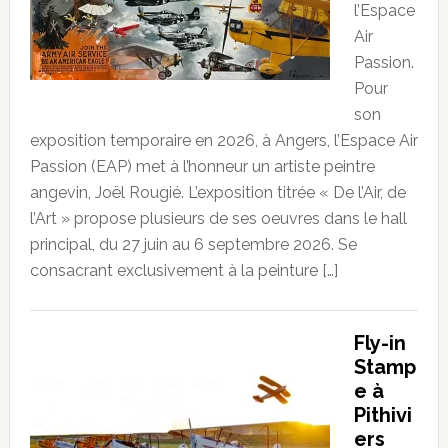
l’Espace
Air
Passion.
Pour
son
exposition temporaire en 2026, à Angers, l’Espace Air
Passion (EAP) met à l’honneur un artiste peintre
angevin, Joël Rougié. L’exposition titrée « De l’Air, de
l’Art » propose plusieurs de ses oeuvres dans le hall
principal, du 27 juin au 6 septembre 2026. Se
consacrant exclusivement à la peinture […]
Fly-in
Stamp
e à
Pithivi
ers