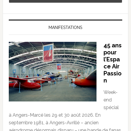
MANIFESTATIONS
45 ans
pour
l’Espa
ce Air
Passio
n
Week-
end
spécial
à Angers-Marcé les 29 et 30 août 2026. En
septembre 1981, à Angers-Avrillé – ancien
aérodrome désormais disparu – une bande de fanas