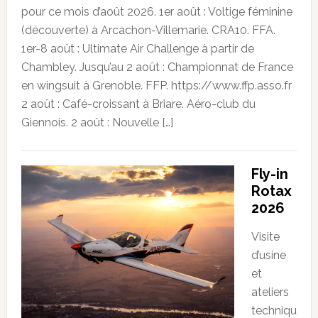
pour ce mois d’août 2026. 1er août : Voltige féminine
(découverte) à Arcachon-Villemarie. CRA10. FFA.
1er-8 août : Ultimate Air Challenge à partir de
Chambley. Jusqu’au 2 août : Championnat de France
en wingsuit à Grenoble. FFP. https://www.ffp.asso.fr
2 août : Café-croissant à Briare. Aéro-club du
Giennois. 2 août : Nouvelle […]
Fly-in
Rotax
2026
Visite
d’usine
et
ateliers
techniqu