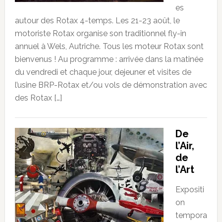
es
autour des Rotax 4-temps. Les 21-23 août, le
motoriste Rotax organise son traditionnel fly-in
annuel à Wels, Autriche. Tous les moteur Rotax sont
bienvenus ! Au programme : arrivée dans la matinée
du vendredi et chaque jour, dejeuner et visites de
l’usine BRP-Rotax et/ou vols de démonstration avec
des Rotax […]
De
l’Air,
de
l’Art
Expositi
on
tempora