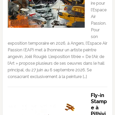
ire pour
l’Espace
Air
Passion.
Pour
son
exposition temporaire en 2026, à Angers, l’Espace Air
Passion (EAP) met à l’honneur un artiste peintre
angevin, Joël Rougié. L’exposition titrée « De l’Air, de
l’Art » propose plusieurs de ses oeuvres dans le hall
principal, du 27 juin au 6 septembre 2026. Se
consacrant exclusivement à la peinture […]
Fly-in
Stamp
e à
Pithivi