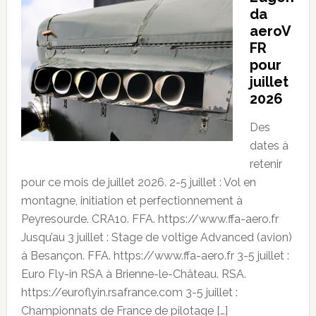
da
aeroV
FR
pour
juillet
2026
Des
dates à
retenir
pour ce mois de juillet 2026. 2-5 juillet : Vol en
montagne, initiation et perfectionnement à
Peyresourde. CRA10. FFA. https://www.ffa-aero.fr
Jusqu’au 3 juillet : Stage de voltige Advanced (avion)
à Besançon. FFA. https://www.ffa-aero.fr 3-5 juillet :
Euro Fly-in RSA à Brienne-le-Château. RSA.
https://euroflyin.rsafrance.com 3-5 juillet :
Championnats de France de pilotage […]