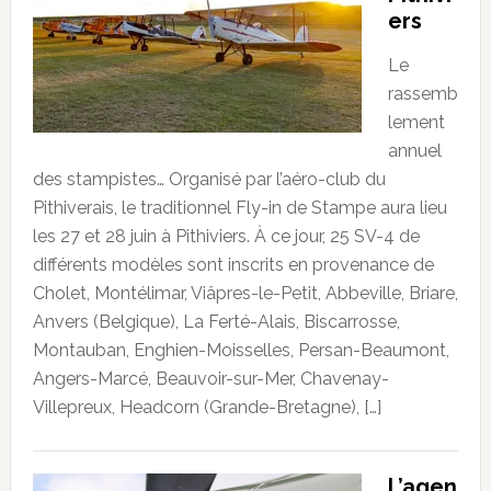
ers
Le
rassemb
lement
annuel
des stampistes… Organisé par l’aéro-club du
Pithiverais, le traditionnel Fly-in de Stampe aura lieu
les 27 et 28 juin à Pithiviers. À ce jour, 25 SV-4 de
différents modèles sont inscrits en provenance de
Cholet, Montélimar, Viâpres-le-Petit, Abbeville, Briare,
Anvers (Belgique), La Ferté-Alais, Biscarrosse,
Montauban, Enghien-Moisselles, Persan-Beaumont,
Angers-Marcé, Beauvoir-sur-Mer, Chavenay-
Villepreux, Headcorn (Grande-Bretagne), […]
L’agen