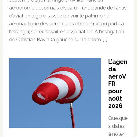
aérodrome désormais disparu – une bande de fanas
d’aviation légère, lassée de voir le patrimoine
aéronautique des aéro-clubs être détruit ou partir à
l’étranger, se réunissait en association. A l’instigation
de Christian Ravel (à gauche sur la photo […]
L’agen
da
aeroV
FR
pour
août
2026
Quelque
s dates
à noter