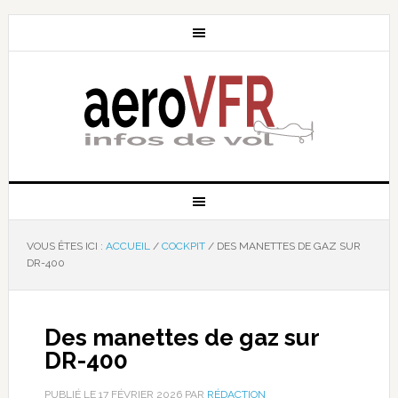
VOUS ÊTES ICI :
ACCUEIL
/
COCKPIT
/
DES MANETTES DE GAZ SUR
DR-400
Des manettes de gaz sur
DR-400
PUBLIÉ LE
17 FÉVRIER 2026
PAR
RÉDACTION