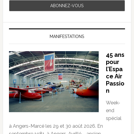
MANIFESTATIONS
45 ans
pour
l’Espa
ce Air
Passio
n
Week-
end
spécial
à Angers-Marcé les 29 et 30 août 2026. En
septembre 1981, à Angers-Avrillé – ancien