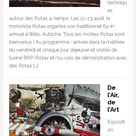
techniqu
es
autour des Rotax 4-temps. Les 21-23 août, le
motoriste Rotax organise son traditionnel fly-in
annuel à Wels, Autriche. Tous les moteur Rotax sont
bienvenus ! Au programme : arrivée dans la matinée
du vendredi et chaque jour, dejeuner et visites de
l’usine BRP-Rotax et/ou vols de démonstration avec
des Rotax […]
De
l’Air,
de
l’Art
Expositi
on