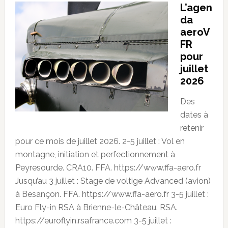
L’agen
da
aeroV
FR
pour
juillet
2026
Des
dates à
retenir
pour ce mois de juillet 2026. 2-5 juillet : Vol en
montagne, initiation et perfectionnement à
Peyresourde. CRA10. FFA. https://www.ffa-aero.fr
Jusqu’au 3 juillet : Stage de voltige Advanced (avion)
à Besançon. FFA. https://www.ffa-aero.fr 3-5 juillet :
Euro Fly-in RSA à Brienne-le-Château. RSA.
https://euroflyin.rsafrance.com 3-5 juillet :