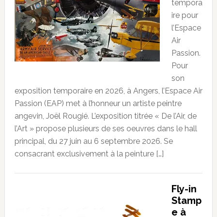
tempora
ire pour
l’Espace
Air
Passion.
Pour
son
exposition temporaire en 2026, à Angers, l’Espace Air
Passion (EAP) met à l’honneur un artiste peintre
angevin, Joël Rougié. L’exposition titrée « De l’Air, de
l’Art » propose plusieurs de ses oeuvres dans le hall
principal, du 27 juin au 6 septembre 2026. Se
consacrant exclusivement à la peinture […]
Fly-in
Stamp
e à