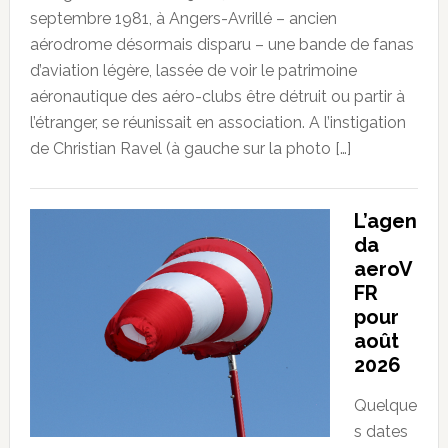
septembre 1981, à Angers-Avrillé – ancien
aérodrome désormais disparu – une bande de fanas
d’aviation légère, lassée de voir le patrimoine
aéronautique des aéro-clubs être détruit ou partir à
l’étranger, se réunissait en association. A l’instigation
de Christian Ravel (à gauche sur la photo […]
L’agen
da
aeroV
FR
pour
août
2026
Quelque
s dates