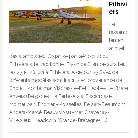
Pithivi
ers
Le
rassemb
lement
annuel
des stampistes… Organisé par l’aéro-club du
Pithiverais, le traditionnel Fly-in de Stampe aura lieu
les 27 et 28 juin à Pithiviers. À ce jour, 25 SV-4 de
différents modèles sont inscrits en provenance de
Cholet, Montélimar, Viâpres-le-Petit, Abbeville, Briare,
Anvers (Belgique), La Ferté-Alais, Biscarrosse,
Montauban, Enghien-Moisselles, Persan-Beaumont,
Angers-Marcé, Beauvoir-sur-Mer, Chavenay-
Villepreux, Headcorn (Grande-Bretagne), […]