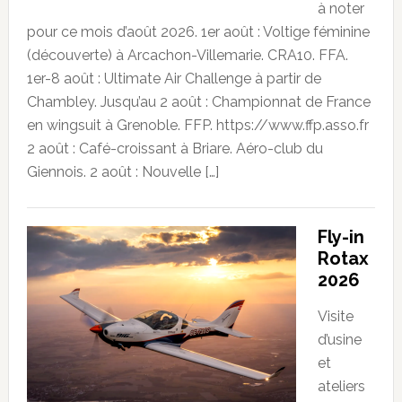
à noter
pour ce mois d’août 2026. 1er août : Voltige féminine
(découverte) à Arcachon-Villemarie. CRA10. FFA.
1er-8 août : Ultimate Air Challenge à partir de
Chambley. Jusqu’au 2 août : Championnat de France
en wingsuit à Grenoble. FFP. https://www.ffp.asso.fr
2 août : Café-croissant à Briare. Aéro-club du
Giennois. 2 août : Nouvelle […]
Fly-in
Rotax
2026
Visite
d’usine
et
ateliers