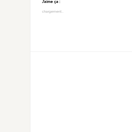
J’aime ça :
chargement…