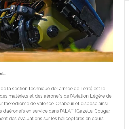
es…
la section technique de l’armée de Terre) est le
 des matériels et des aéronefs de l’Aviation Légère de
sur l’aérodrome de Valence-Chabeuil et dispose ainsi
 d’aéronefs en service dans l’ALAT (Gazelle, Cougar,
ement des évaluations sur les hélicoptères en cours