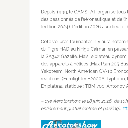
Depuis 1999, le GAMSTAT organise tous le
des passionnés de l’aéronautique et de l’h
l’édition 2024). L’édition 2026 aura lieu le
Côté voilures tournantes, il y aura notam
du Tigre HAD au NH90 Caiman en passan
la SA342 Gazelle. Mais le plateau dynam
des appareils à hélices (Max Plan 205 Bus
Yakoteam, North American OV-10 Bronco,
réacteurs (Eurofighter F2000A Typhoon, R
En plateau statique : TBM 700, Antonov 
– 13e Aerotorshow le 28 juin 2026, de 1
entièrement gratuit (entrée et parking).
ht