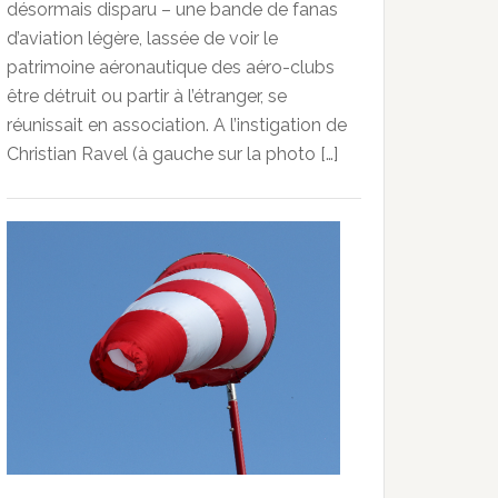
désormais disparu – une bande de fanas
d’aviation légère, lassée de voir le
patrimoine aéronautique des aéro-clubs
être détruit ou partir à l’étranger, se
réunissait en association. A l’instigation de
Christian Ravel (à gauche sur la photo […]