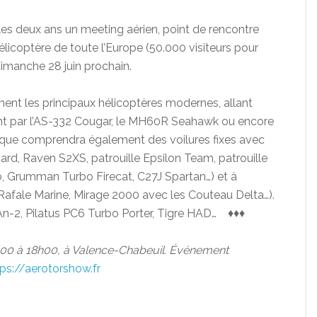
s deux ans un meeting aérien, point de rencontre
élicoptère de toute l’Europe (50.000 visiteurs pour
 dimanche 28 juin prochain.
ment les principaux hélicoptères modernes, allant
t par l’AS-332 Cougar, le MH60R Seahawk ou encore
ique comprendra également des voilures fixes avec
ard, Raven S2XS, patrouille Epsilon Team, patrouille
 Grumman Turbo Firecat, C27J Spartan…) et à
afale Marine, Mirage 2000 avec les Couteau Delta…).
An-2, Pilatus PC6 Turbo Porter, Tigre HAD… ♦♦♦
0h00 à 18h00, à Valence-Chabeuil. Événement
tps://aerotorshow.fr