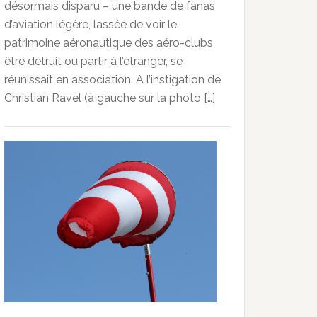
désormais disparu – une bande de fanas
d’aviation légère, lassée de voir le
patrimoine aéronautique des aéro-clubs
être détruit ou partir à l’étranger, se
réunissait en association. A l’instigation de
Christian Ravel (à gauche sur la photo […]