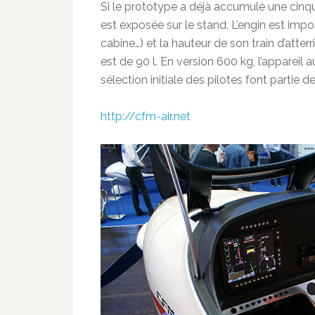
Si le prototype a déjà accumulé une cinqua
est exposée sur le stand. L’engin est imp
cabine…) et la hauteur de son train d’atterr
est de 90 l. En version 600 kg, l’appareil
sélection initiale des pilotes font partie d
http://cfm-air.net