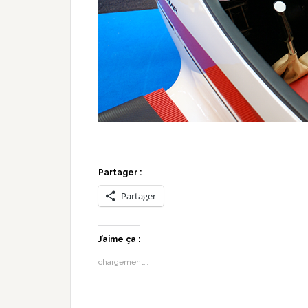
Partager :
Partager
J’aime ça :
chargement…