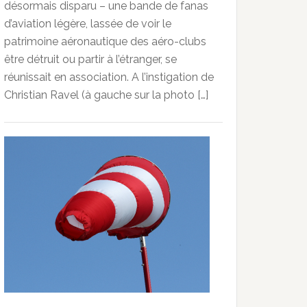
désormais disparu – une bande de fanas
d’aviation légère, lassée de voir le
patrimoine aéronautique des aéro-clubs
être détruit ou partir à l’étranger, se
réunissait en association. A l’instigation de
Christian Ravel (à gauche sur la photo […]