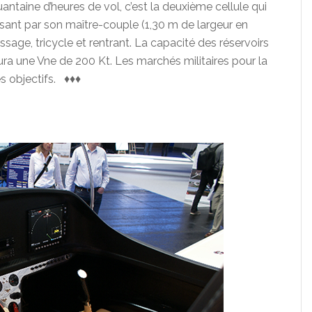
ntaine d’heures de vol, c’est la deuxième cellule qui
osant par son maître-couple (1,30 m de largeur en
issage, tricycle et rentrant. La capacité des réservoirs
 aura une Vne de 200 Kt. Les marchés militaires pour la
es objectifs. ♦♦♦