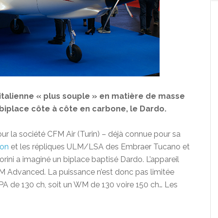
talienne « plus souple » en matière de masse
 biplace côte à côte en carbone, le Dardo.
our la société CFM Air (Turin) – déjà connue pour sa
gon
et les répliques ULM/LSA des Embraer Tucano et
rini a imaginé un biplace baptisé Dardo. L’appareil
ULM Advanced. La puissance n’est donc pas limitée
PA de 130 ch, soit un WM de 130 voire 150 ch… Les