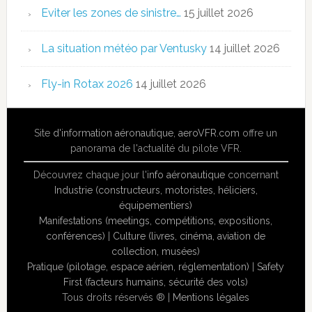
Eviter les zones de sinistre…
15 juillet 2026
La situation météo par Ventusky
14 juillet 2026
Fly-in Rotax 2026
14 juillet 2026
Site
d'information aéronautique
,
aeroVFR.com
offre un
panorama de l'actualité du pilote VFR.
Découvrez chaque jour l'
info aéronautique
concernant
Industrie (constructeurs, motoristes, héliciers,
équipementiers)
Manifestations (meetings, compétitions, expositions,
conférences)
|
Culture (livres, cinéma, aviation de
collection, musées)
Pratique (pilotage, espace aérien, réglementation)
|
Safety
First (facteurs humains, sécurité des vols)
Tous droits réservés ® |
Mentions légales