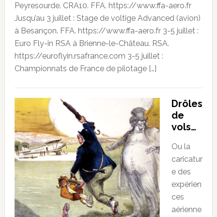
Peyresourde. CRA10. FFA. https://www.ffa-aero.fr
Jusqu’au 3 juillet : Stage de voltige Advanced (avion)
à Besançon. FFA. https://www.ffa-aero.fr 3-5 juillet :
Euro Fly-in RSA à Brienne-le-Château. RSA.
https://euroflyin.rsafrance.com 3-5 juillet :
Championnats de France de pilotage […]
Drôles
de
vols…
Ou la
caricatur
e des
expérien
ces
aérienne