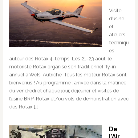
Visite
d’usine
et
ateliers
techniqu
es
autour des Rotax 4-temps. Les 21-23 août, le
motoriste Rotax organise son traditionnel fly-in
annuel à Wels, Autriche. Tous les moteur Rotax sont
bienvenus ! Au programme : arrivée dans la matinée
du vendredi et chaque jour, dejeuner et visites de
l’usine BRP-Rotax et/ou vols de démonstration avec
des Rotax […]
De
l’Air,