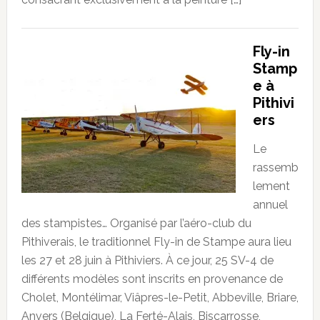
Fly-in
Stamp
e à
Pithivi
ers
Le
rassemb
lement
annuel
des stampistes… Organisé par l’aéro-club du
Pithiverais, le traditionnel Fly-in de Stampe aura lieu
les 27 et 28 juin à Pithiviers. À ce jour, 25 SV-4 de
différents modèles sont inscrits en provenance de
Cholet, Montélimar, Viâpres-le-Petit, Abbeville, Briare,
Anvers (Belgique), La Ferté-Alais, Biscarrosse,