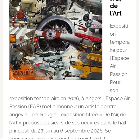
de
l’Art
Expositi
on
tempora
ire pour
l’Espace
Air
Passion.
Pour
son
exposition temporaire en 2026, à Angers, l’Espace Air
Passion (EAP) met à l’honneur un artiste peintre
angevin, Joël Rougié. L’exposition titrée « De l’Air, de
l’Art » propose plusieurs de ses oeuvres dans le hall
principal, du 27 juin au 6 septembre 2026. Se
consacrant exclusivement à la peinture […]