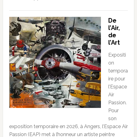
De
l’Air,
de
l’Art
Expositi
on
tempora
ire pour
l’Espace
Air
Passion.
Pour
son
exposition temporaire en 2026, à Angers, l’Espace Air
Passion (EAP) met à l’honneur un artiste peintre