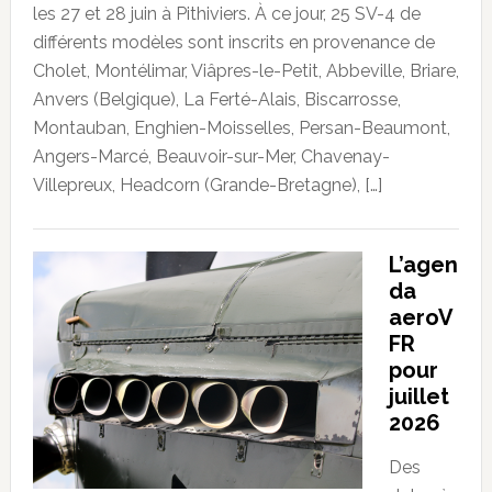
les 27 et 28 juin à Pithiviers. À ce jour, 25 SV-4 de
différents modèles sont inscrits en provenance de
Cholet, Montélimar, Viâpres-le-Petit, Abbeville, Briare,
Anvers (Belgique), La Ferté-Alais, Biscarrosse,
Montauban, Enghien-Moisselles, Persan-Beaumont,
Angers-Marcé, Beauvoir-sur-Mer, Chavenay-
Villepreux, Headcorn (Grande-Bretagne), […]
L’agen
da
aeroV
FR
pour
juillet
2026
Des