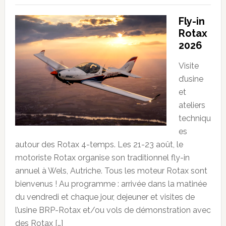
Fly-in
Rotax
2026
Visite
d’usine
et
ateliers
techniqu
es
autour des Rotax 4-temps. Les 21-23 août, le
motoriste Rotax organise son traditionnel fly-in
annuel à Wels, Autriche. Tous les moteur Rotax sont
bienvenus ! Au programme : arrivée dans la matinée
du vendredi et chaque jour, dejeuner et visites de
l’usine BRP-Rotax et/ou vols de démonstration avec
des Rotax […]