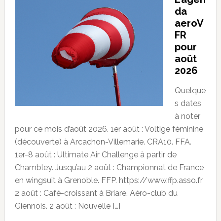
da
aeroV
FR
pour
août
2026
Quelque
s dates
à noter
pour ce mois d’août 2026. 1er août : Voltige féminine
(découverte) à Arcachon-Villemarie. CRA10. FFA.
1er-8 août : Ultimate Air Challenge à partir de
Chambley. Jusqu’au 2 août : Championnat de France
en wingsuit à Grenoble. FFP. https://www.ffp.asso.fr
2 août : Café-croissant à Briare. Aéro-club du
Giennois. 2 août : Nouvelle […]