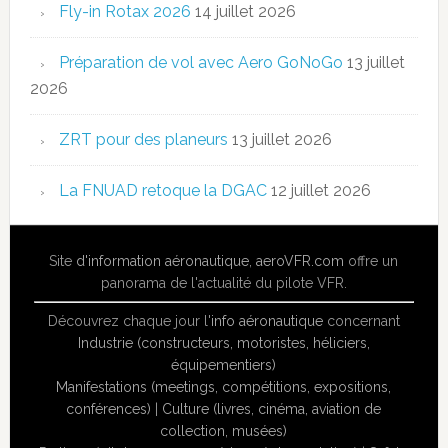
Fly-in Rotax 2026
14 juillet 2026
Préparation de vol avec Aero GoNoGo
13 juillet
2026
ZRT pour des planeurs
13 juillet 2026
La FNUAD retoque la DGAC
12 juillet 2026
Site
d'information aéronautique
,
aeroVFR.com
offre un
panorama de l'actualité du pilote VFR.
Découvrez chaque jour l'
info aéronautique
concernant
Industrie (constructeurs, motoristes, héliciers,
équipementiers)
Manifestations (meetings, compétitions, expositions,
conférences)
|
Culture (livres, cinéma, aviation de
collection, musées)