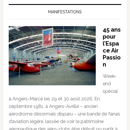
MANIFESTATIONS
45 ans
pour
l’Espa
ce Air
Passio
n
Week-
end
spécial
à Angers-Marcé les 29 et 30 août 2026. En
septembre 1981, à Angers-Avrillé – ancien
aérodrome désormais disparu – une bande de fanas
d’aviation légère, lassée de voir le patrimoine
aéronautique des aéro-clubs être détruit ou partir à