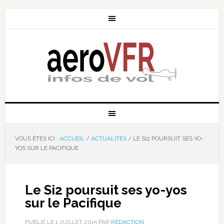
VOUS ÊTES ICI :
ACCUEIL
/
ACTUALITÉS
/
LE SI2 POURSUIT SES YO-
YOS SUR LE PACIFIQUE
Le Si2 poursuit ses yo-yos
sur le Pacifique
PUBLIÉ LE
1 JUILLET 2015
PAR
RÉDACTION