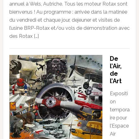
annuel à Wels, Autriche. Tous les moteur Rotax sont
bienvenus ! Au programme : arrivée dans la matinée
du vendredi et chaque jour, dejeuner et visites de
l’usine BRP-Rotax et/ou vols de démonstration avec
des Rotax […]
De
l’Air,
de
l’Art
Expositi
on
tempora
ire pour
l’Espace
Air