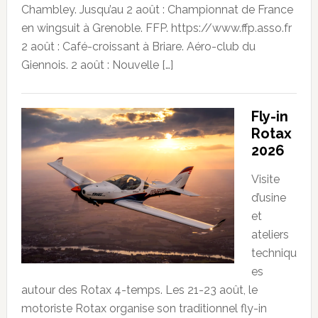
Chambley. Jusqu’au 2 août : Championnat de France
en wingsuit à Grenoble. FFP. https://www.ffp.asso.fr
2 août : Café-croissant à Briare. Aéro-club du
Giennois. 2 août : Nouvelle […]
Fly-in
Rotax
2026
Visite
d’usine
et
ateliers
techniqu
es
autour des Rotax 4-temps. Les 21-23 août, le
motoriste Rotax organise son traditionnel fly-in