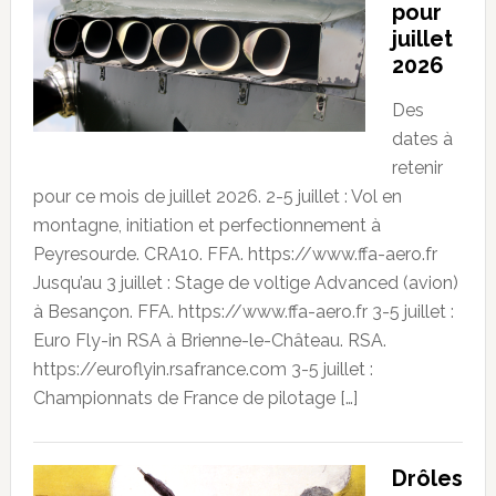
pour
juillet
2026
Des
dates à
retenir
pour ce mois de juillet 2026. 2-5 juillet : Vol en
montagne, initiation et perfectionnement à
Peyresourde. CRA10. FFA. https://www.ffa-aero.fr
Jusqu’au 3 juillet : Stage de voltige Advanced (avion)
à Besançon. FFA. https://www.ffa-aero.fr 3-5 juillet :
Euro Fly-in RSA à Brienne-le-Château. RSA.
https://euroflyin.rsafrance.com 3-5 juillet :
Championnats de France de pilotage […]
Drôles