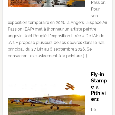
Passion.
Pour
son
exposition temporaire en 2026, à Angers, l’Espace Air
Passion (EAP) met à l’honneur un artiste peintre
angevin, Joël Rougié. L’exposition titrée « De l’Air, de
l’Art » propose plusieurs de ses oeuvres dans le hall
principal, du 27 juin au 6 septembre 2026. Se
consacrant exclusivement à la peinture […]
Fly-in
Stamp
e à
Pithivi
ers
Le