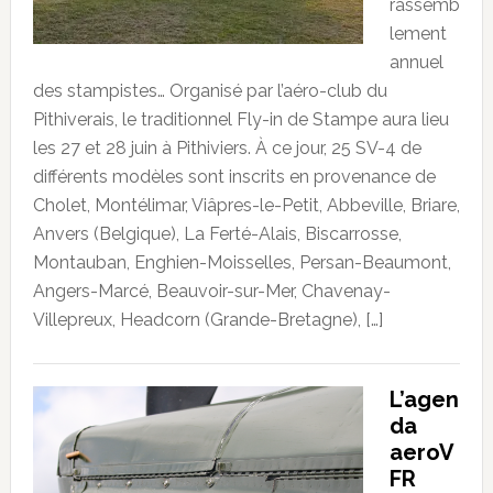
rassemb
lement
annuel
des stampistes… Organisé par l’aéro-club du
Pithiverais, le traditionnel Fly-in de Stampe aura lieu
les 27 et 28 juin à Pithiviers. À ce jour, 25 SV-4 de
différents modèles sont inscrits en provenance de
Cholet, Montélimar, Viâpres-le-Petit, Abbeville, Briare,
Anvers (Belgique), La Ferté-Alais, Biscarrosse,
Montauban, Enghien-Moisselles, Persan-Beaumont,
Angers-Marcé, Beauvoir-sur-Mer, Chavenay-
Villepreux, Headcorn (Grande-Bretagne), […]
L’agen
da
aeroV
FR