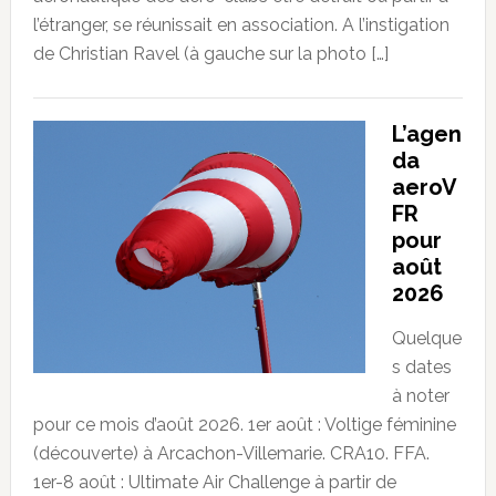
l’étranger, se réunissait en association. A l’instigation
de Christian Ravel (à gauche sur la photo […]
L’agen
da
aeroV
FR
pour
août
2026
Quelque
s dates
à noter
pour ce mois d’août 2026. 1er août : Voltige féminine
(découverte) à Arcachon-Villemarie. CRA10. FFA.
1er-8 août : Ultimate Air Challenge à partir de