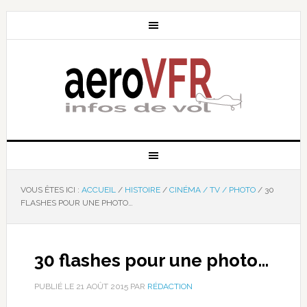
VOUS ÊTES ICI :
ACCUEIL
/
HISTOIRE
/
CINÉMA / TV / PHOTO
/
30
FLASHES POUR UNE PHOTO…
30 flashes pour une photo…
PUBLIÉ LE
21 AOÛT 2015
PAR
RÉDACTION