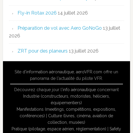
Fly-in Rotax 2026
14 juillet 2026
Préparation de vol avec Aero GoNoGo
13 juillet
2026
ZRT pour des planeurs
13 juillet 2026
Site
d'information aéronautique
,
aeroVFR.com
offre un
panorama de l'actualité du pilote VFR.
Découvrez chaque jour l'
info aéronautique
concernant
Industrie (constructeurs, motoristes, héliciers,
équipementiers)
Manifestations (meetings, compétitions, expositions,
conférences)
|
Culture (livres, cinéma, aviation de
collection, musées)
Pratique (pilotage, espace aérien, réglementation)
|
Safety