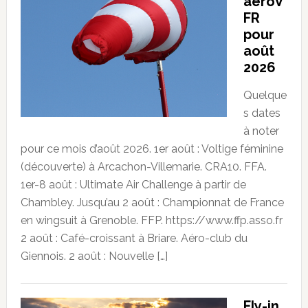
aeroV
FR
pour
août
2026
Quelque
s dates
à noter
pour ce mois d’août 2026. 1er août : Voltige féminine
(découverte) à Arcachon-Villemarie. CRA10. FFA.
1er-8 août : Ultimate Air Challenge à partir de
Chambley. Jusqu’au 2 août : Championnat de France
en wingsuit à Grenoble. FFP. https://www.ffp.asso.fr
2 août : Café-croissant à Briare. Aéro-club du
Giennois. 2 août : Nouvelle […]
Fly-in