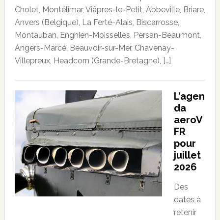
Cholet, Montélimar, Viâpres-le-Petit, Abbeville, Briare,
Anvers (Belgique), La Ferté-Alais, Biscarrosse,
Montauban, Enghien-Moisselles, Persan-Beaumont,
Angers-Marcé, Beauvoir-sur-Mer, Chavenay-
Villepreux, Headcorn (Grande-Bretagne), […]
L’agen
da
aeroV
FR
pour
juillet
2026
Des
dates à
retenir