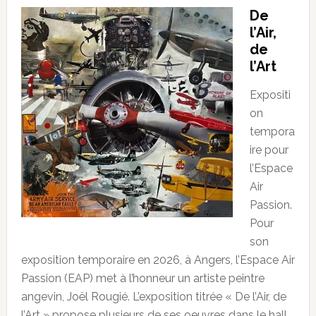
De
l’Air,
de
l’Art
Expositi
on
tempora
ire pour
l’Espace
Air
Passion.
Pour
son
exposition temporaire en 2026, à Angers, l’Espace Air
Passion (EAP) met à l’honneur un artiste peintre
angevin, Joël Rougié. L’exposition titrée « De l’Air, de
l’Art » propose plusieurs de ses oeuvres dans le hall