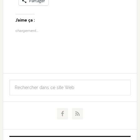
Partager
J’aime ça :
chargement…