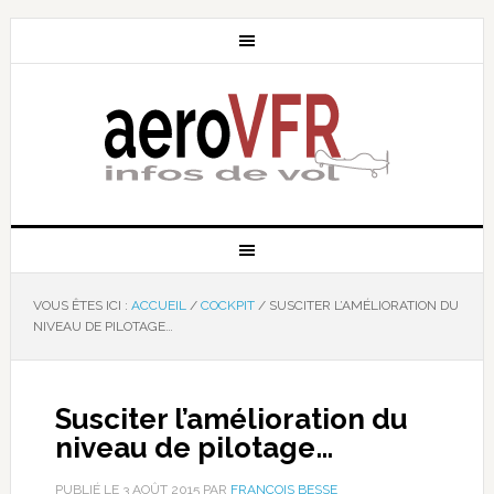
VOUS ÊTES ICI :
ACCUEIL
/
COCKPIT
/
SUSCITER L’AMÉLIORATION DU
NIVEAU DE PILOTAGE…
Susciter l’amélioration du
niveau de pilotage…
PUBLIÉ LE
3 AOÛT 2015
PAR
FRANÇOIS BESSE