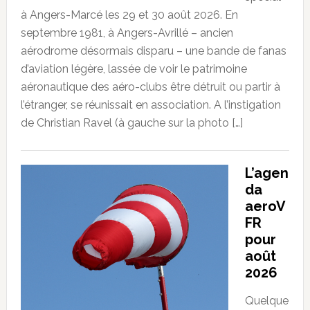
à Angers-Marcé les 29 et 30 août 2026. En
septembre 1981, à Angers-Avrillé – ancien
aérodrome désormais disparu – une bande de fanas
d’aviation légère, lassée de voir le patrimoine
aéronautique des aéro-clubs être détruit ou partir à
l’étranger, se réunissait en association. A l’instigation
de Christian Ravel (à gauche sur la photo […]
L’agen
da
aeroV
FR
pour
août
2026
Quelque