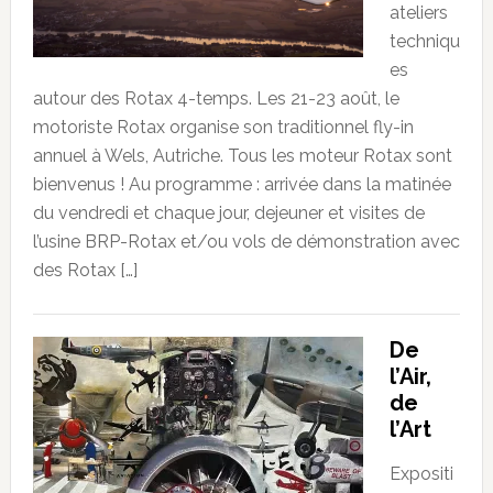
ateliers
techniqu
es
autour des Rotax 4-temps. Les 21-23 août, le
motoriste Rotax organise son traditionnel fly-in
annuel à Wels, Autriche. Tous les moteur Rotax sont
bienvenus ! Au programme : arrivée dans la matinée
du vendredi et chaque jour, dejeuner et visites de
l’usine BRP-Rotax et/ou vols de démonstration avec
des Rotax […]
De
l’Air,
de
l’Art
Expositi