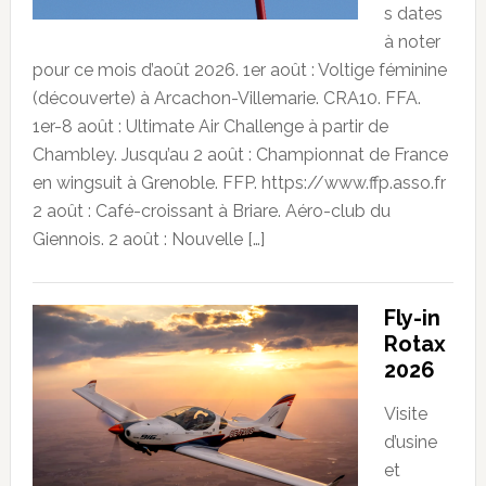
s dates
à noter
pour ce mois d’août 2026. 1er août : Voltige féminine
(découverte) à Arcachon-Villemarie. CRA10. FFA.
1er-8 août : Ultimate Air Challenge à partir de
Chambley. Jusqu’au 2 août : Championnat de France
en wingsuit à Grenoble. FFP. https://www.ffp.asso.fr
2 août : Café-croissant à Briare. Aéro-club du
Giennois. 2 août : Nouvelle […]
Fly-in
Rotax
2026
Visite
d’usine
et