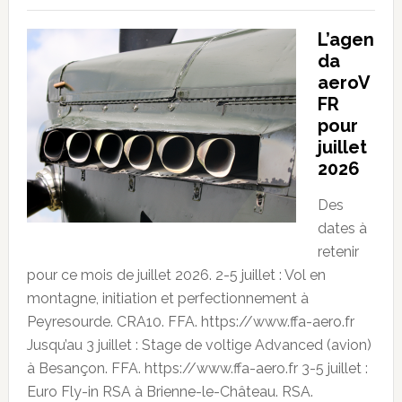
L’agen
da
aeroV
FR
pour
juillet
2026
Des
dates à
retenir
pour ce mois de juillet 2026. 2-5 juillet : Vol en
montagne, initiation et perfectionnement à
Peyresourde. CRA10. FFA. https://www.ffa-aero.fr
Jusqu’au 3 juillet : Stage de voltige Advanced (avion)
à Besançon. FFA. https://www.ffa-aero.fr 3-5 juillet :
Euro Fly-in RSA à Brienne-le-Château. RSA.