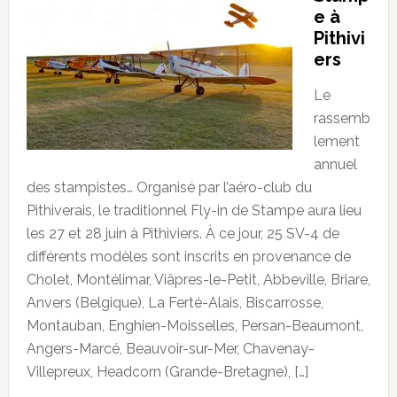
e à
Pithivi
ers
Le
rassemb
lement
annuel
des stampistes… Organisé par l’aéro-club du
Pithiverais, le traditionnel Fly-in de Stampe aura lieu
les 27 et 28 juin à Pithiviers. À ce jour, 25 SV-4 de
différents modèles sont inscrits en provenance de
Cholet, Montélimar, Viâpres-le-Petit, Abbeville, Briare,
Anvers (Belgique), La Ferté-Alais, Biscarrosse,
Montauban, Enghien-Moisselles, Persan-Beaumont,
Angers-Marcé, Beauvoir-sur-Mer, Chavenay-
Villepreux, Headcorn (Grande-Bretagne), […]