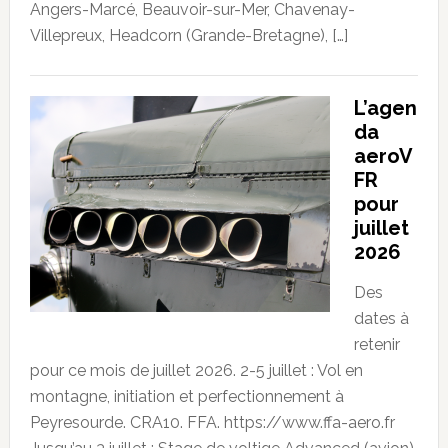
Angers-Marcé, Beauvoir-sur-Mer, Chavenay-
Villepreux, Headcorn (Grande-Bretagne), […]
L’agen
da
aeroV
FR
pour
juillet
2026
Des
dates à
retenir
pour ce mois de juillet 2026. 2-5 juillet : Vol en
montagne, initiation et perfectionnement à
Peyresourde. CRA10. FFA. https://www.ffa-aero.fr