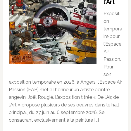
l’Art
Expositi
on
tempora
ire pour
l’Espace
Air
Passion.
Pour
son
exposition temporaire en 2026, à Angers, l’Espace Air
Passion (EAP) met à l’honneur un artiste peintre
angevin, Joël Rougié. L’exposition titrée « De l’Air, de
l’Art » propose plusieurs de ses oeuvres dans le hall
principal, du 27 juin au 6 septembre 2026. Se
consacrant exclusivement à la peinture […]