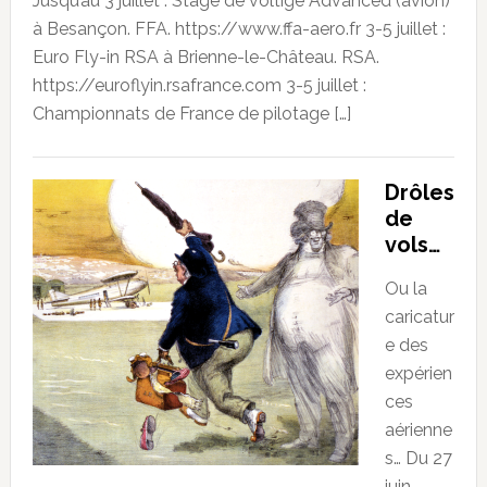
Jusqu’au 3 juillet : Stage de voltige Advanced (avion)
à Besançon. FFA. https://www.ffa-aero.fr 3-5 juillet :
Euro Fly-in RSA à Brienne-le-Château. RSA.
https://euroflyin.rsafrance.com 3-5 juillet :
Championnats de France de pilotage […]
Drôles
de
vols…
Ou la
caricatur
e des
expérien
ces
aérienne
s… Du 27
juin