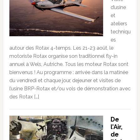
d’usine
et
ateliers
techniqu
es
autour des Rotax 4-temps. Les 21-23 août, le
motoriste Rotax organise son traditionnel fly-in
annuel à Wels, Autriche. Tous les moteur Rotax sont
bienvenus ! Au programme : arrivée dans la matinée
du vendredi et chaque jour, dejeuner et visites de
l’usine BRP-Rotax et/ou vols de démonstration avec
des Rotax […]
De
l’Air,
de