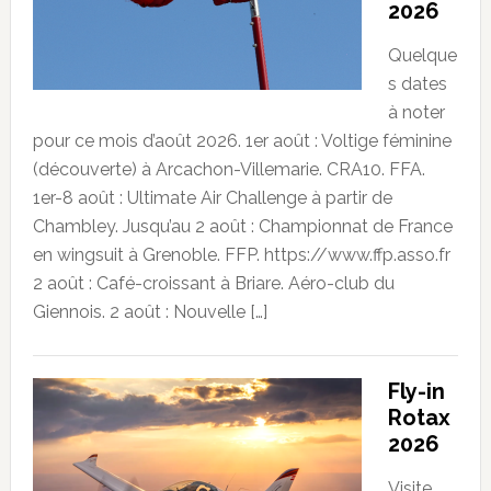
2026
Quelque
s dates
à noter
pour ce mois d’août 2026. 1er août : Voltige féminine
(découverte) à Arcachon-Villemarie. CRA10. FFA.
1er-8 août : Ultimate Air Challenge à partir de
Chambley. Jusqu’au 2 août : Championnat de France
en wingsuit à Grenoble. FFP. https://www.ffp.asso.fr
2 août : Café-croissant à Briare. Aéro-club du
Giennois. 2 août : Nouvelle […]
Fly-in
Rotax
2026
Visite