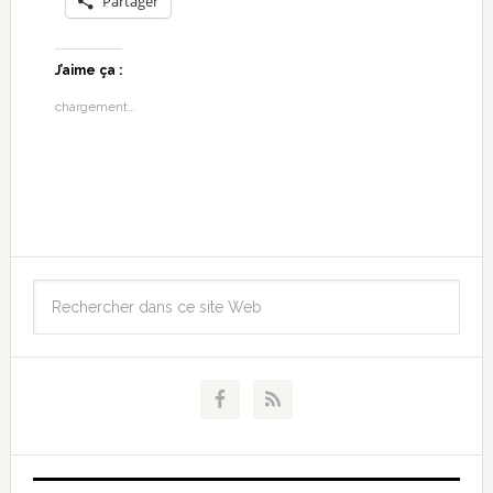
Partager
J’aime ça :
chargement…