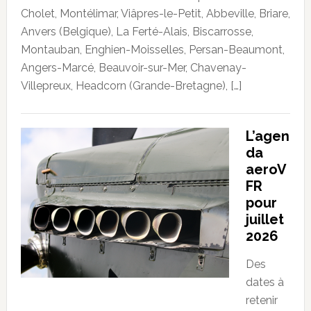
Cholet, Montélimar, Viâpres-le-Petit, Abbeville, Briare,
Anvers (Belgique), La Ferté-Alais, Biscarrosse,
Montauban, Enghien-Moisselles, Persan-Beaumont,
Angers-Marcé, Beauvoir-sur-Mer, Chavenay-
Villepreux, Headcorn (Grande-Bretagne), […]
L’agen
da
aeroV
FR
pour
juillet
2026
Des
dates à
retenir