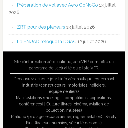
Préparation de vol avec Aero GoNoGo
13 juillet
2026
ZRT pour des planeurs
13 juillet 2026
La FNUAD retoque la DGAC
12 juillet 2026
Site
d'information aéronautique
,
aeroVFR.com
offre un
panorama de l'actualité du pilote VFR.
Découvrez chaque jour l'
info aéronautique
concernant
Industrie (constructeurs, motoristes, héliciers,
équipementiers)
Manifestations (meetings, compétitions, expositions,
conférences)
|
Culture (livres, cinéma, aviation de
collection, musées)
Pratique (pilotage, espace aérien, réglementation)
|
Safety
First (facteurs humains, sécurité des vols)