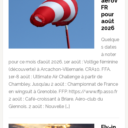
aeroV
FR
pour
août
2026
Quelque
s dates
à noter
pour ce mois d’août 2026. 1er août : Voltige féminine
(découverte) à Arcachon-Villemarie. CRA10. FFA.
1er-8 août : Ultimate Air Challenge à partir de
Chambley. Jusqu’au 2 août : Championnat de France
en wingsuit à Grenoble. FFP. https://www.ffp.asso.fr
2 août : Café-croissant à Briare. Aéro-club du
Giennois. 2 août : Nouvelle […]
Fly-in