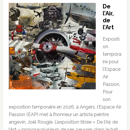
De
l’Air,
de
l’Art
Expositi
on
tempora
ire pour
l’Espace
Air
Passion.
Pour
son
exposition temporaire en 2026, à Angers, l’Espace Air
Passion (EAP) met à l’honneur un artiste peintre
angevin, Joël Rougié. L’exposition titrée « De l’Air, de
l’Art » propose plusieurs de ses oeuvres dans le hall