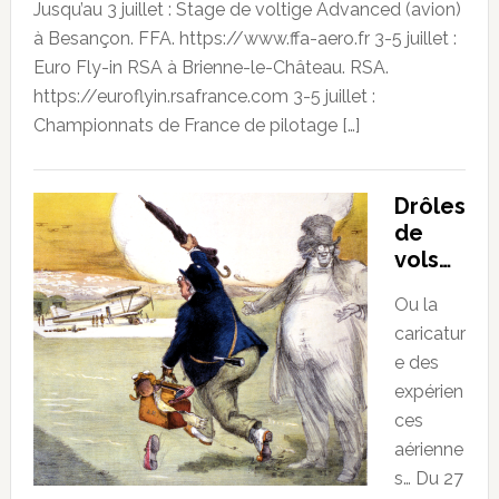
Jusqu’au 3 juillet : Stage de voltige Advanced (avion)
à Besançon. FFA. https://www.ffa-aero.fr 3-5 juillet :
Euro Fly-in RSA à Brienne-le-Château. RSA.
https://euroflyin.rsafrance.com 3-5 juillet :
Championnats de France de pilotage […]
Drôles
de
vols…
Ou la
caricatur
e des
expérien
ces
aérienne
s… Du 27