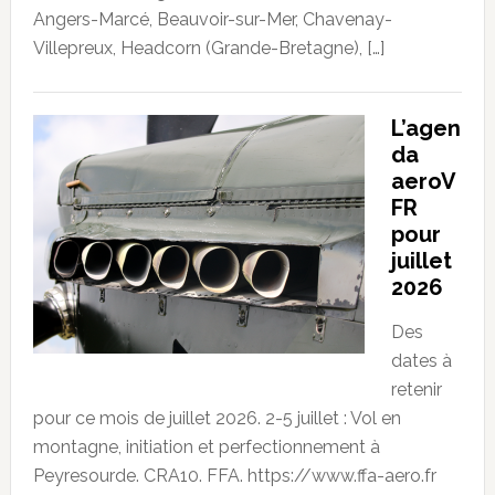
Angers-Marcé, Beauvoir-sur-Mer, Chavenay-
Villepreux, Headcorn (Grande-Bretagne), […]
L’agen
da
aeroV
FR
pour
juillet
2026
Des
dates à
retenir
pour ce mois de juillet 2026. 2-5 juillet : Vol en
montagne, initiation et perfectionnement à
Peyresourde. CRA10. FFA. https://www.ffa-aero.fr