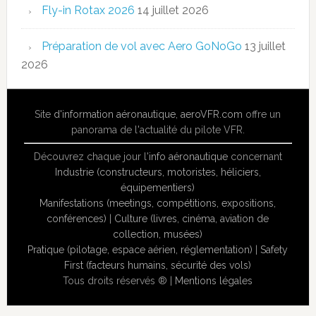
Fly-in Rotax 2026
14 juillet 2026
Préparation de vol avec Aero GoNoGo
13 juillet
2026
Site
d'information aéronautique
,
aeroVFR.com
offre un
panorama de l'actualité du pilote VFR.
Découvrez chaque jour l'
info aéronautique
concernant
Industrie (constructeurs, motoristes, héliciers,
équipementiers)
Manifestations (meetings, compétitions, expositions,
conférences)
|
Culture (livres, cinéma, aviation de
collection, musées)
Pratique (pilotage, espace aérien, réglementation)
|
Safety
First (facteurs humains, sécurité des vols)
Tous droits réservés ® |
Mentions légales