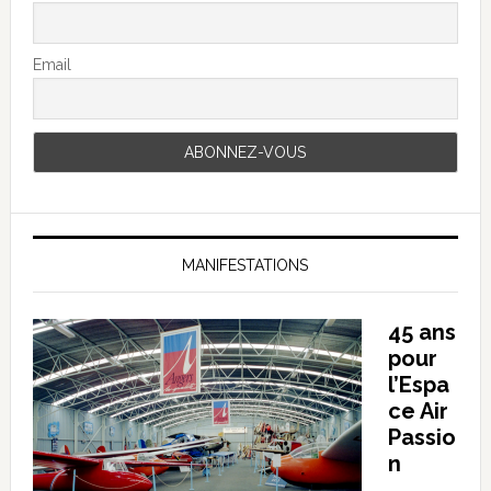
Email
MANIFESTATIONS
45 ans
pour
l’Espa
ce Air
Passio
n