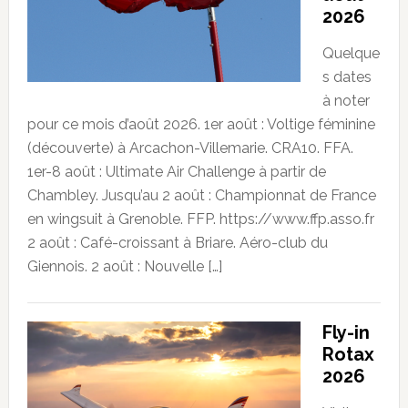
2026
Quelque
s dates
à noter
pour ce mois d’août 2026. 1er août : Voltige féminine
(découverte) à Arcachon-Villemarie. CRA10. FFA.
1er-8 août : Ultimate Air Challenge à partir de
Chambley. Jusqu’au 2 août : Championnat de France
en wingsuit à Grenoble. FFP. https://www.ffp.asso.fr
2 août : Café-croissant à Briare. Aéro-club du
Giennois. 2 août : Nouvelle […]
Fly-in
Rotax
2026