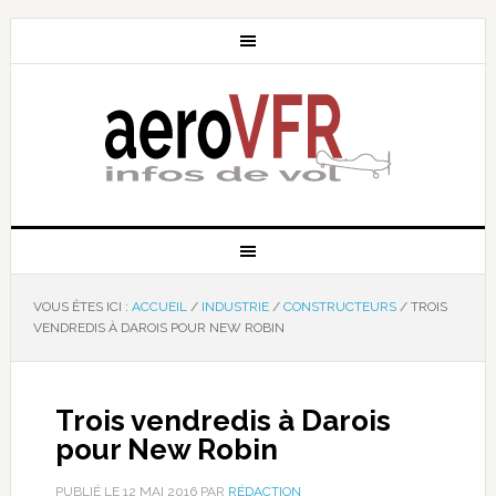
VOUS ÊTES ICI :
ACCUEIL
/
INDUSTRIE
/
CONSTRUCTEURS
/
TROIS
VENDREDIS À DAROIS POUR NEW ROBIN
Trois vendredis à Darois
pour New Robin
PUBLIÉ LE
12 MAI 2016
PAR
RÉDACTION