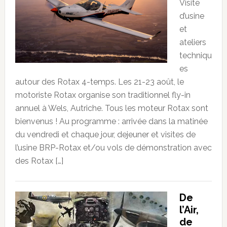
Visite
d’usine
et
ateliers
techniqu
es
autour des Rotax 4-temps. Les 21-23 août, le
motoriste Rotax organise son traditionnel fly-in
annuel à Wels, Autriche. Tous les moteur Rotax sont
bienvenus ! Au programme : arrivée dans la matinée
du vendredi et chaque jour, dejeuner et visites de
l’usine BRP-Rotax et/ou vols de démonstration avec
des Rotax […]
De
l’Air,
de